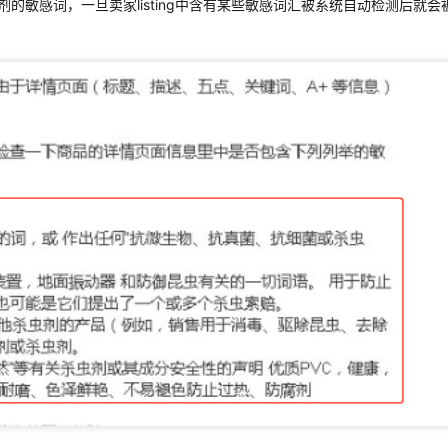
杀虫剂的敏感词，一旦卖家listing中含有某些敏感词汇被系统自动检测后就会