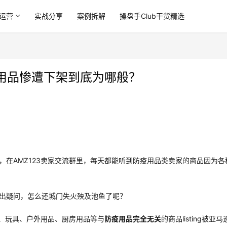
运营
实战分享
案例拆解
操盘手Club干货精选
用品惨遭下架到底为哪般？
在AMZ123卖家交流群里，每天都能听到防疫用品类卖家的商品因为各
出疑问，怎么还城门失火殃及池鱼了呢？
棉、玩具、户外用品、厨房用品等与
防疫用品完全无关
的商品listing被亚马