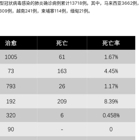
新型冠状病毒感染的肺炎确诊病例累计13718例。其中，马来西亚3662例
309例，越南241例，柬埔寨114例，缅甸21例。