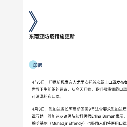
东南亚防疫措施更新
印尼
4与5日，印尼新冠发言人尤里安托首次戴上口罩发布
世界卫生组织的建议，从今天开始，我们都将佩戴口罩
可清洗的布口罩。
4月3日，雅加达省长阿尼斯签署9号法令要求雅加达
罩互助。雅加达友谊医院肺科医师Erlina Burh
穆哈基尔（Muhadjir Effendy）也鼓励人们将医用