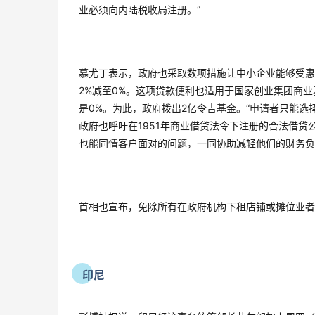
业必须向内陆税收局注册。”
慕尤丁表示，政府也采取数项措施让中小企业能够受惠
2%减至0%。这项贷款便利也适用于国家创业集团商业基金
是0%。为此，政府拨出2亿令吉基金。“申请者只能
政府也呼吁在1951年商业借贷法令下注册的合法借贷
也能同情客户面对的问题，一同协助减轻他们的财务负
首相也宣布，免除所有在政府机构下租店铺或摊位业者
印尼