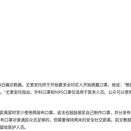
每日确诊数据。尤里安托终于开始要求全印尼人开始佩戴口罩，他说：“根
。”尤里安托指出，外科口罩和N95口罩仅适用于医务人员。公众可以使
居民离家时至少使用两层布口罩。该法也鼓励居民自己制作口罩，并分发布
an表示，布口罩对普通民众式足够的，但需要保持两米的安全社交距离。前文教
口罩留给医护人员。