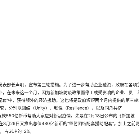
发表部长声明，宣布第三轮措施。为了进一步帮助企业融资，政府在各项
此外，在未来这一个月，因为新加坡防疫政策而停工或受影响的企业、员工
助配套”中，获得额外的经济援助。这也将是政府短短两个月内提供的第三轮
别以团结（Unity）、韧性（Resilience），以及同舟共济
经共拨款550亿新币帮助大家应对新冠疫情。先是在2月18日公布的《新加坡
在3月26日又推出总值480亿新币的“坚韧团结配套援助配套”。加上之前
占GDP的12%。