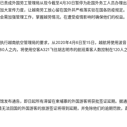
已责成外国劳工管理局从现今截至4月30日暂停为赴国外务工人员办理出
加大宣传力度，让越南劳工放心留在国外并严格落实驻在国各防疫规定。
会需加强管理工作，掌握越劳情况。在遭受疫情影响时确保他们的权益。
行越南航空管理局的要求，从2020年4月6日至15日，越航将使用波音
180人之内，将使用空客A321飞往胡志明市的航班乘客人数控制在120人
馆发布通告，即日起所有滞留在柬埔寨的外国游客将获批签证延期。据通
疫情无法回国的外国游客的旅游签证将得到延期，并免除他们的逾期罚款，