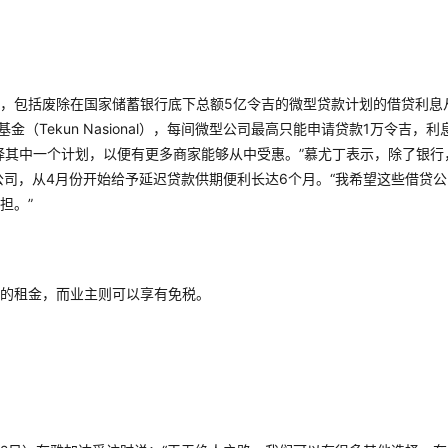
，包括废除在国家储蓄银行底下总额5亿令吉的微型贷款计划的借贷利息
（Tekun Nasional），每间微型公司最高只能申请贷款1万令吉，利
选择其中一个计划，以便有更多商家能够从中受惠。”慕尤丁表示，除了银行
公司，从4月份开始给予延迟贷款供期便利长达6个月。“我希望这些借贷公
担。”
的租金，而业主则可以享有免税。