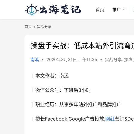
首页
推广
首页
实战分享
操盘手实战：低成本站外引流弯
南溪
•
2020年3月31日 上午11:35
•
实战分享
,
操盘
丨本文作者：南溪
丨微信公众号：下班后8小时
丨职业经历：从事多年站外推广和品牌推广
丨擅长Facebook,Google广告投放,
网红
营销&D