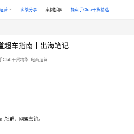
运营
实战分享
案例拆解
操盘手Club干货精选
道超车指南丨出海笔记
手Club干货精华
,
电商运营
eal,社群，网盟营销。