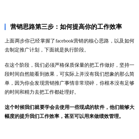
案
例
营销思路第三步：如何提高你的工作效率
拆
解
上面两步你已经掌握了facebook营销的核心思路，以及如何
去制定推广计划，下面就是执行阶段。
操
盘
在这个阶段，我们必须严格保质保量的把工作做好，坚持一
手
段时间自然能看到效果，可实际上并没有我们想象的那么简
C
单，因为你会发现营销推广事情非常琐碎，你根本没有足够
l
的时间和精力去把工作都处理好。
u
b
这个时候我们就要学会去使用一些现成的软件，他们能够大
干
货
幅度的提升我们工作效率，甚至可以用来做绩效管理。
精
选