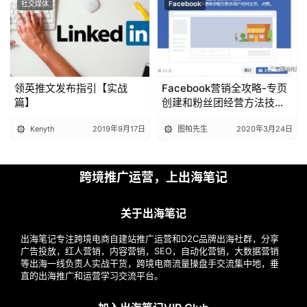
社交媒体
Facebook
领英推文发布指引【实战
Facebook营销全攻略-专页
篇】
创建和粉丝团经营方法技巧
大全
Kenyth
2019年9月17日
图帕先生
2020年3月24日
跨境推广运营，上出海笔记
关于出海笔记
出海笔记专注跨境电商自建站推广运营和D2C品牌出海社群，分享
广告投放，红人营销，内容营销，SEO，自动化营销，大数据营销
等出海一线负责人实战干货，跨境电商流量操盘手交流集中地，垂
直的出海推广和运营学习交流平台。