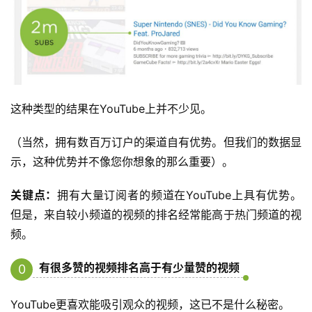
例
拆
解
操
盘
这种类型的结果在YouTube上并不少见。
手
C
（当然，拥有数百万订户的渠道自有优势。但我们的数据显
l
示，这种优势并不像您你想象的那么重要）。
u
b
关键点：
拥有大量订阅者的频道在YouTube上具有优势。
干
但是，来自较小频道的视频的排名经常能高于热门频道的视
货
频。
精
选
有很多赞的视频排名高于有少量赞的视频
0
6
YouTube更喜欢能吸引观众的视频，这已不是什么秘密。