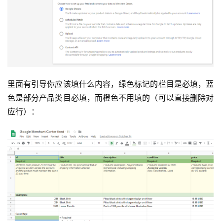
例
拆
解
操
盘
里面有引导你应该填什么内容，绿色标记的栏目是必填，蓝
手
C
色是部分产品类目必填，而橙色不用填的（可以直接删除对
l
应行）：
u
b
干
货
精
选