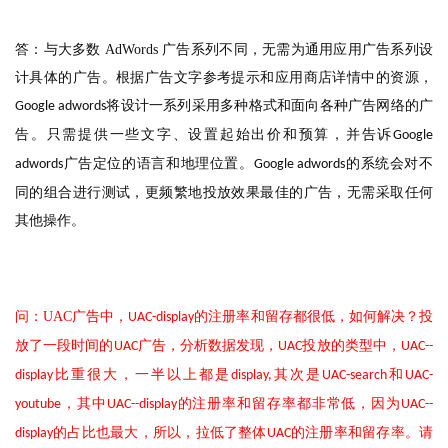
答：与大多数
AdWords
广告系列不同，无需为通用应用广告系列设
计具体的广告。根据广告文字参考提示和应用商店详情中的资源，
将设计一系列采用多种格式和面向各种广告网络的广
Google adwords
告。只需提供一些文字、设置起始出价和预算，并告诉
Google
广告定位的语言和地理位置。
的系统会对不
adwords
Google adwords
同的组合进行测试，更频繁地投放效果最佳的广告，无需采取任何
其他操作。
问：UAC广告中，
的注册率和留存都很低，如何解决？投
UAC-display
放了一段时间的
广告，分析数据发现，
投放的类型中，
UAC
UAC
UAC--
比重很大，一半以上都是
其次是
和
display
display,
UAC-search
UAC-
，其中
的注册率和留存率都非常低，因为
youtube
UAC--display
UAC--
的占比也最大，所以，拉低了整体
的注册率和留存率。请
display
UAC