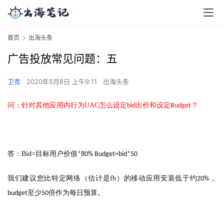
首页
出海头条
广告投放常见问题：五
卫青
2020年5月8日 上午9:11
出海头条
问：针对其他应用内行为UAC怎么设定
出价和设定
？
bid
Budget
答：
Bid=
目标用户价值
*80% Budget=bid*50
我们建议您比特定网络（估计是
fb
）的移动应用安装低于约
，
20%
至少
倍作为每日预算。
budget
50