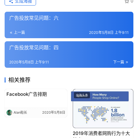
生成海报
0
首
页
广告投放常见问题：六
推
上一篇
2020年5月8日 上午9:11
广
广告投放常见问题：四
运
营
2020年5月8日 上午9:11
下一篇
实
相关推荐
战
分
Facebook广告排期
出海头条
出海头条
享
Alan船长
2020年5月8日
案
例
拆
2019年消费者网购行为十大