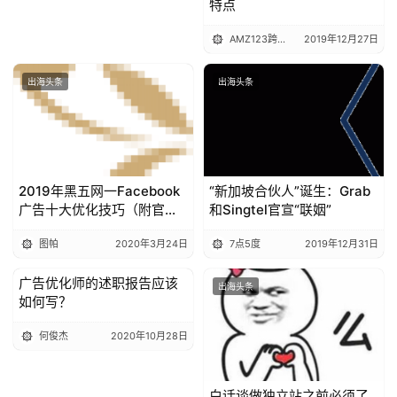
解
特点
AMZ123跨境电商
2019年12月27日
操
盘
出海头条
出海头条
手
C
l
u
b
2019年黑五网一Facebook
“新加坡合伙人”诞生：Grab
干
广告十大优化技巧（附官方
和Singtel官宣“联姻”
货
指南）
精
图帕
2020年3月24日
7点5度
2019年12月31日
选
广告优化师的述职报告应该
出海头条
出海头条
如何写？
何俊杰
2020年10月28日
白话谈做独立站之前必须了