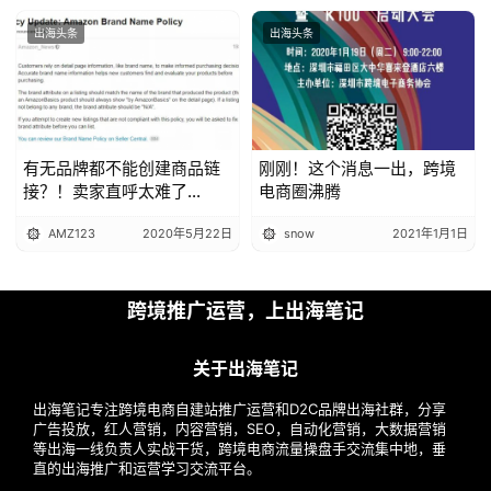
出海头条
出海头条
有无品牌都不能创建商品链
刚刚！这个消息一出，跨境
接？！卖家直呼太难了...
电商圈沸腾
AMZ123
2020年5月22日
snow
2021年1月1日
跨境推广运营，上出海笔记
关于出海笔记
出海笔记专注跨境电商自建站推广运营和D2C品牌出海社群，分享
广告投放，红人营销，内容营销，SEO，自动化营销，大数据营销
等出海一线负责人实战干货，跨境电商流量操盘手交流集中地，垂
直的出海推广和运营学习交流平台。