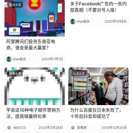
关于Facebook广告的一些内
出海头条
出海头条
例
部真相（不要对号入座）
拆
解
Alan船长
2020年5月8日
操
阿里腾讯们投资东南亚电
盘
商，谁会是最大赢家？
手
C
Alan船长
2020年7月1日
l
u
出海头条
出海头条
b
干
货
精
选
学会这10种电子邮件营销方
为什么百度在日本失败了，
法，提高销量转化率
十年后抖音却成功了
AMZ123
2020年3月28日
吴倩男
2019年12月25日