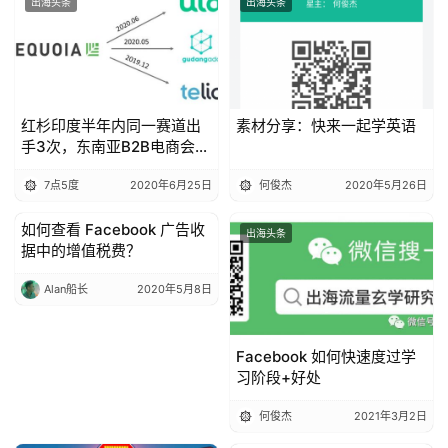
出海头条
出海头条
首
页
红杉印度半年内同一赛道出
素材分享：快来一起学英语
手3次，东南亚B2B电商会出
推
下一个独角兽吗？
广
7点5度
2020年6月25日
何俊杰
2020年5月26日
如何查看 Facebook 广告收
出海头条
出海头条
运
据中的增值税费？
营
Alan船长
2020年5月8日
实
战
Facebook 如何快速度过学
分
习阶段+好处
享
何俊杰
2021年3月2日
案