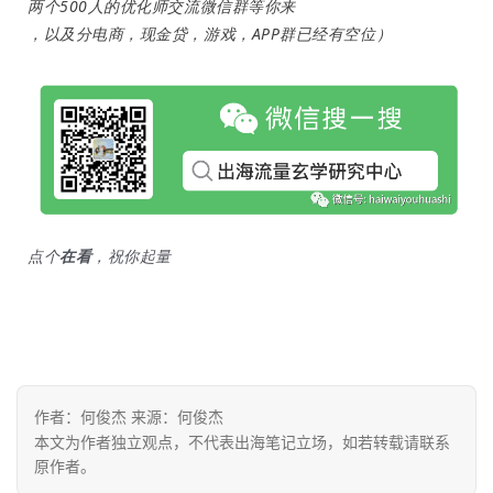
两个500人的优化师交流微信群等你来
，以及分电商，现金贷，游戏，APP群已经有空位）
首
页
推
广
运
营
点个
在看
，祝你起量
实
战
分
享
作者：何俊杰 来源：何俊杰
案
本文为作者独立观点，不代表出海笔记立场，如若转载请联系
例
原作者。
拆