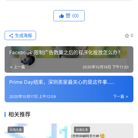
解
赞
(0)
操
盘
生成海报
0
手
C
Facebook 限制广告数量之后的程序化投放怎么办？
l
u
上一篇
2020年10月16日 下午11:20
b
干
Prime Day结束，深圳卖家最关心的是这件事......
货
精
2020年10月17日 上午12:09
下一篇
选
相关推荐
出海头条
出海头条