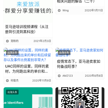
相关问题的解答（二十）
Wing
2020年1月11日
亚马逊培训视频课程（从注
册到引流到黑科技）
宠粉的
2021年2月3日
出海头条
出海头条
疫情常态下，亚马逊卖家如
UAC同样的设置，同样的素
何备战旺季？
材，为何跑出来的单价和后
续留存以及事件比例差别非
AMZ123
2020年8月8日
何俊杰
2020年11月9日
常大？
出海头条
出海头条