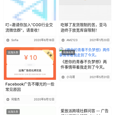
叮~邀请你加入“COD行业交
吃够了发货限制的苦，亚马
流微信群”，请查收！
逊终于放宽库容限制！
Sofia
2020年6月18日
AMZ123
2021年1月20日
出海头条
出海头条
《愿你的青春不负梦想》两
件事情带着我走到了今天。
小马哥
2021年5月31日
Facebook广告不曝光的一些
常见原因
何俊杰
2020年9月12日
爱放派跨境社群问答 -- 广告
出海头条
出海头条