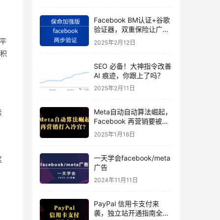
Facebook BM认证+谷歌
验证器，双重保险让广告
投手账号稳如泰山
么平
2025年2月12日
积
SEO 必备！大神指令改善
AI 痕迹，你跟上了吗？
2025年2月11日
Meta自动自动算法崛起，
素
Facebook 再营销要被打
入冷宫？
2025年1月16日
一天学会facebook/meta
这
广告
2024年11月11日
PayPal 信用卡支付来
袭，独立站开通指南全揭