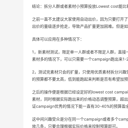
结论：拆分人群或者素材小预算投放Lowest cos
之前一直不太建议大家使用自动出价，因为只要打开了
出价的量级逐步抢走，导致产品扩量更加困难。但是如
具体可以应用在多种情况下：
1，新素材测试，限定单一人群或者不限定人群，直接一个
素材多的情况下，可以只需要一个campaign跑出来1-
2，测试完素材只会的扩量，只使用优质素材拆分兴趣受众等方
的预算都不要太高，低到能跑起来判断是否有希望加预
之后的操作便是根据已经设定好的lowest cost ca
素材，同时根据实际跑出来的价格动态调整预算，超出
证campaign优秀的情况下能一直有30-40%的
这中间兴趣受众是分在同一个campaign或者多个cam
放几条，只要合理根据实际价格来控制预算即可。