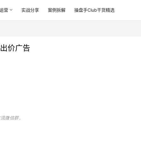
运营
实战分享
案例拆解
操盘手Club干货精选
st出价广告
交流微信群。