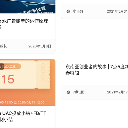
小马哥
2021年5月3
ebook广告账单的运作原理
？
n船长
2020年5月8日
东南亚创业者的故事 | 7点5度
条
出海头条
春特辑
7点5度
2021年2月1
le UAC投放小结+FB/TT
制小结