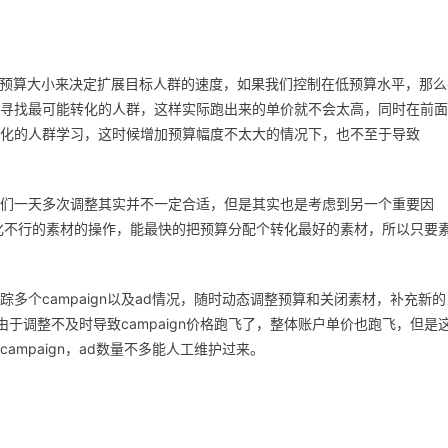
其实是会根据预算大小来决定扩展目标人群的速度，如果我们控制在低预算水平，那
寻找最可能转化的人群，这样实际跑出来的单价就不会太高，同时在前面
化的人群学习，这时候增加预算幅度不太大的情况下，也不至于导致
们一天多次调整其实并不一定合适，但是其实也是考虑到另一个重要因
化不行的素材的操作，能最快的把预算分配个转化最好的素材，所以只要
多个campaign以及ad情况，随时动态调整预算和关闭素材，补充新的
是由于调整不及时导致campaign价格跑飞了，整体账户单价也跑飞，但是
mpaign，ad数量不多能人工维护过来。