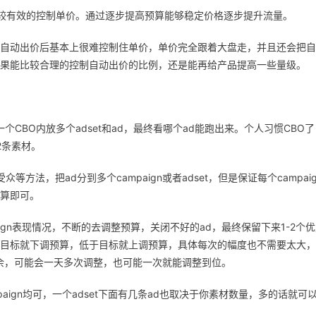
t能比较有效的控制单价。通过逐步提高预算能够稳定价格逐步提升流量。
自动出价后基本上很难控制住单价，单价完全跟着大盘走，并且还会把自
果能比较合理的控制自动出价的比例，还是能再给产品提高一些量级。
CBO内放多个adset和ad，最终看哪个ad能跑出来。个人习惯CBO了
2条素材。
法，把ad分到多个campaign或者adset，但是保证每个campaig
算即可。
mpaign表现情况，不断的去调整预算，关闭不好的ad，最终保留下来1-2个
目标就下调预算，低于目标就上调预算，具体每次的幅度也不需要太大，
预算盈余，可能会一天多次调整，也可能一次就能调整到位。
paign均可，一个adset下面有几条ad也取决于你素材数量，多的话就可