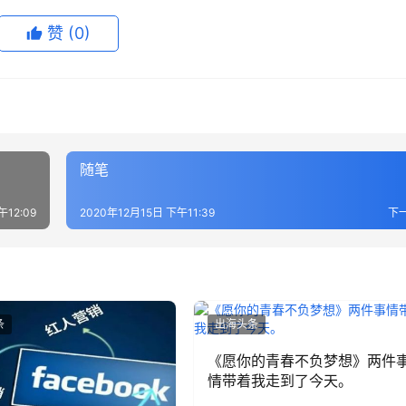
赞
(0)
随笔
午12:09
2020年12月15日 下午11:39
下
条
出海头条
《愿你的青春不负梦想》两件
情带着我走到了今天。