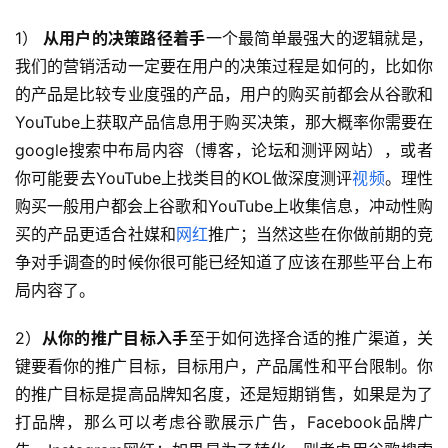
1）
 从用户的决策路径着手
一个最简单最强大的逻辑就是，
我们的营销活动一定要在用户的决策过程是如何的，比如你
的产品是比较专业度强的产品，用户的购买前都会从谷歌和
YouTube上获取产品信息用于购买决策，那大概率你需要在
google搜索中布局内容（博客，论坛和测评网站），或者
你可能要去YouTube上找类目的KOL做深度测评
视频
。理性
首
购买一般用户都会上谷歌和YouTube上收集信息，冲动性购
页
买的产品更适合社媒和
网红
推广；当然这些在你做前期的竞
争对手调查的时候你很可能已经知道了应该在那些平台上布
推
局内容了
。
广
2）
从你的推广目标入手
至于如何选择合适的推广渠道，关
运
键要看你的推广目标，目标用户，产品属性和平台限制。你
营
的推广目标是提高品牌知名度，还是短期销售，如果是为了
打品牌，那么可以考虑谷歌展示广告，Facebook品牌广
实