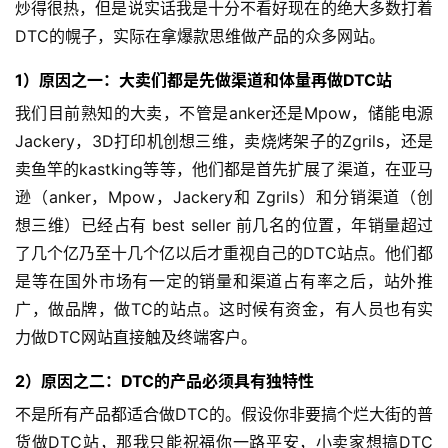
炒得很热，但是说实话我是十分不看好现在的绝大多数打着
DTC的幌子，实际在拿爆款思维做产品的众多网站。
1）原因之一：大卖们都是先做渠道和体量再做DTC站
我们目前熟知的大卖，不管是anker还是Mpow，储能电源 
Jackery，3D打印机创想三维，卖烧烤架子的Zgrils，还是
卖鱼竿的kastking等等，他们都是首先扩展了渠道，在亚马
逊（anker，Mpow，Jackery和 Zgrils）和分销渠道（创
想三维）已经占有 best seller 前几名的位置，年销量超过
了几个亿乃至十几个亿以后才重视自己的DTC站点。他们都
是等在国外市场有一定的销量和渠道占有率之后，站外推
广，做品牌，做TC的站点。这时候有资金，有人员也有实
力做DTC网站直接触及终端客户。
2）原因之二：DTC的产品必须具有独特性
不是所有产品都适合做DTC的。假设你非要搞个烂大街的普
货做DTC站，那我只能祝福你一路平安，小卖家想搞DTC 