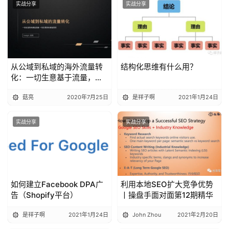
实战分享
实战分享
从公域到私域的海外流量转
结构化思维有什么用？
化：一切生意基于流量，一
切交易基于信任丨出海笔记
菇亮
2020年7月25日
是祥子啊
2021年1月24日
操盘手Club分享精华
实战分享
实战分享
如何建立Facebook DPA广
利用本地SEO扩大竞争优势
告（Shopify平台）
丨操盘手面对面第12期精华
是祥子啊
2021年1月24日
John Zhou
2021年2月20日