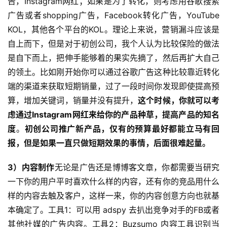
告，Instagram网红；如果是为了转化，则考虑用谷歌搜索
战
广告或者shopping广告，Facebook转化广告，YouTube 
分
享
KOL，其他各个平台的KOL。理论上来说，营销漏斗应该是
自上而下，但是对于初创公司，我个人认为比较保险的做法
案
是自下而上，把伸手能够着的果实先摘了，然后再扩大自己
例
的领土。比如刚开始你可以通过谷歌广告这种比较靠近转化
拆
端的渠道来获取短期销量，过了一段时间你发现即使提高预
解
算，增加关键词，销量并没有提升，
这个时候，你就可以考
虑通过Instagram网红来给你的产品种草，提高产品的知名
操
度
。
初创公司推广新产品，仅有的预算最好都能立马有回
盘
报，但是如果一直只做短期效果的事情，后面很难起量。
手
C
3）内容制作
无论是广告还是博博客文章，你都需要当研究
l
u
一下你的用户平时喜欢什么样的内容，还有你的竞品用什么
b
样的内容去触及客户，这样一来，你的内容创意方向也就基
干
本确定了。工具1：可以用 adspy 去扒出竞争对手的FB或者
货
其他社媒的广告内容。工具2：Buzsumo 内容工具识别当