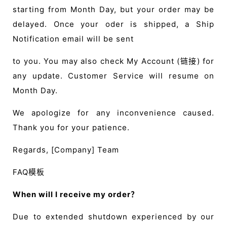
starting from Month Day, but your order may be
操
盘
delayed. Once your oder is shipped, a Ship
手
Notification email will be sent
C
l
to you. You may also check My Account (链接) for
u
any update. Customer Service will resume on
b
Month Day.
干
货
We apologize for any inconvenience caused.
精
Thank you for your patience.
选
Regards, [Company] Team
FAQ模板
When will I receive my order？
Due to extended shutdown experienced by our