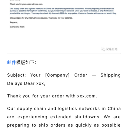
页
推
广
运
营
实
邮件
模版如下：
战
Subject: Your [Company] Order — Shipping
分
享
Delays Dear xxx,
Thank you for your order with xxx.com.
案
例
Our supply chain and logistics networks in China
拆
are experiencing extended shutdowns. We are
解
preparing to ship orders as quickly as possible