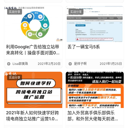
实战分享
实战分享
利用Google广告给独立站带
丢了一辆宝马5系
来高转化丨操盘手面对面08
精华
Lisa郭美珠
2021年2月20日
是祥子啊
2021年1月25日
实战分享
实战分享
2021年新人如何快速学好跨
加入外贸高手俱乐部俱乐
境电商独立站推广运营1.0丨
部，和外贸大佬每天前进一
出海笔记
小步！