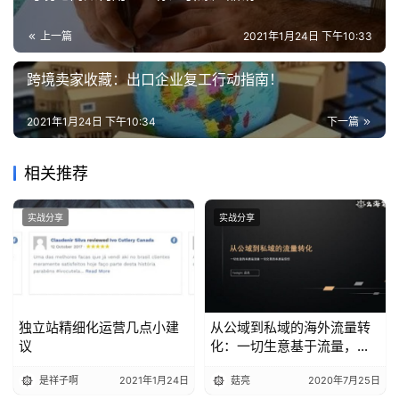
上一篇
2021年1月24日 下午10:33
跨境卖家收藏：出口企业复工行动指南！
2021年1月24日 下午10:34
下一篇
相关推荐
实战分享
实战分享
独立站精细化运营几点小建
从公域到私域的海外流量转
议
化：一切生意基于流量，一
切交易基于信任丨出海笔记
是祥子啊
2021年1月24日
菇亮
2020年7月25日
操盘手Club分享精华