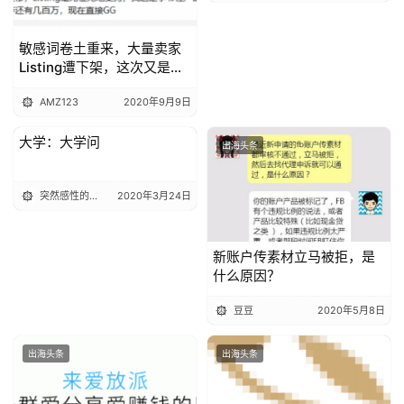
敏感词卷土重来，大量卖家
Listing遭下架，这次又是谁
的锅？
AMZ123
2020年9月9日
大学：大学问
出海头条
出海头条
突然感性的图帕
2020年3月24日
新账户传素材立马被拒，是
什么原因？
豆豆
2020年5月8日
出海头条
出海头条