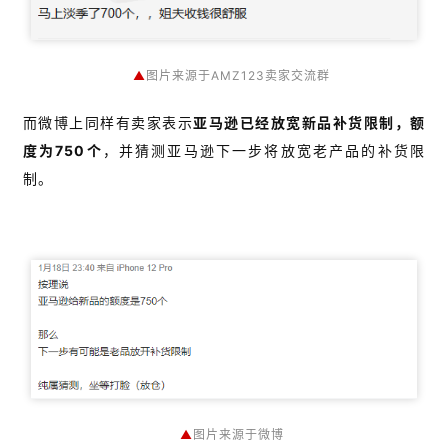
推
广
▲
图片来源于AMZ123卖家交流群
运
营
而微博上同样有卖家表示
亚马逊已经放宽新品补货限制，额
度为750个
，并猜测亚马逊下一步将放宽老产品的补货限
实
制。
战
分
享
案
例
拆
解
操
▲
图片来源于微博