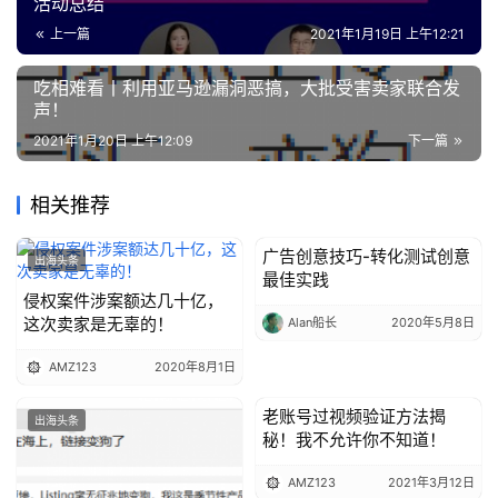
活动总结
上一篇
2021年1月19日 上午12:21
吃相难看丨利用亚马逊漏洞恶搞，大批受害卖家联合发
声！
2021年1月20日 上午12:09
下一篇
相关推荐
广告创意技巧-转化测试创意
出海头条
出海头条
最佳实践
侵权案件涉案额达几十亿，
这次卖家是无辜的！
Alan船长
2020年5月8日
AMZ123
2020年8月1日
老账号过视频验证方法揭
出海头条
出海头条
秘！我不允许你不知道！
AMZ123
2021年3月12日