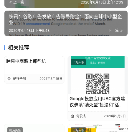
操
上一篇
2020年6月18日 上午12:09
盘
手
快讯：谷歌广告发放广告账号赠金：面向全球中小型企
C
业
l
2020年6月18日 下午5:48
下一篇
u
b
相关推荐
干
货
跨境电商路上那些坑
出海头条
出海头条
精
选
是祥子啊
2021年3月15日
Google投放应用UAC官方建
议佛系”装死型“投法和”活跃
型“投法对比及解释
何俊杰
2020年5月9日
出海头条
出海头条