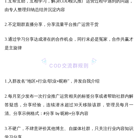
1.互帮互助，互相学习，解决COD模式推广运营过程中遇到的问题，
由专人整理归纳总结并沉淀内容
2.不定期群直播分享，分享流量平台推广运营干货
3.通过学习分享达成潜在的合作机会，同行未必是冤家，合作共赢才
是主旋律
COD交流群规则
1.入群改名“地区
行业
职业
昵称”，并发自我介绍
+
/
+
2.每月至少发布一次行业推广运营相关的标签分享或者帮助社群内解
答疑惑，分享经验，连续潜水超过30天移除该群，管理员每月一
清。分享示例格式：
分享
昵称
分享内容
#
by
+
3.不硬广，不肆意评价其他博主、自媒体社群，只关注行业内容知识
学习分享