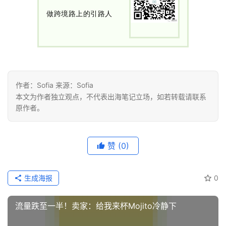
做跨境路上的引路人
推
广
运
营
作者：Sofia 来源：Sofia
本文为作者独立观点，不代表出海笔记立场，如若转载请联系
实
原作者。
战
分
享
赞
(0)
案
例
生成海报
0
拆
解
流量跌至一半！卖家：给我来杯Mojito冷静下