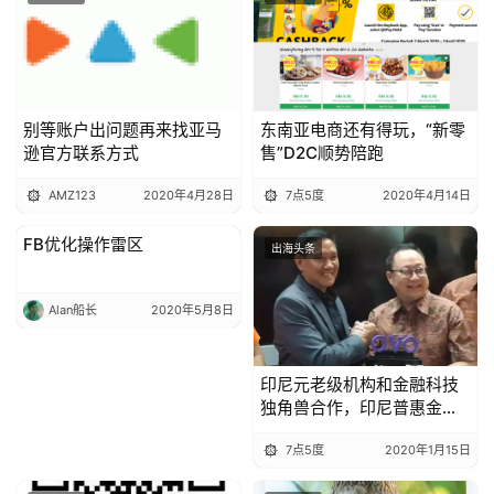
别等账户出问题再来找亚马
东南亚电商还有得玩，“新零
逊官方联系方式
售”D2C顺势陪跑
AMZ123
2020年4月28日
7点5度
2020年4月14日
FB优化操作雷区
出海头条
出海头条
Alan船长
2020年5月8日
印尼元老级机构和金融科技
独角兽合作，印尼普惠金融
要迎来爆发了？
7点5度
2020年1月15日