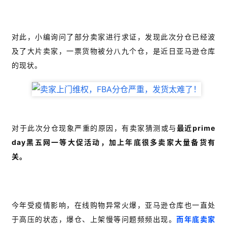
首
页
对此，小编询问了部分卖家进行求证，发现此次分仓已经波
推
及了大片卖家，一票货物被分八九个仓，是近日亚马逊仓库
广
的现状。
运
营
对于此次分仓现象严重的原因，有卖家猜测或与
最近prime
实
day黑五网一等大促活动，加上年底很多卖家大量备货有
战
分
关。
享
案
今年受疫情影响，在线购物异常火爆，亚马逊仓库也一直处
例
于高压的状态，爆仓、上架慢等问题频频出现。
而年底卖家
拆