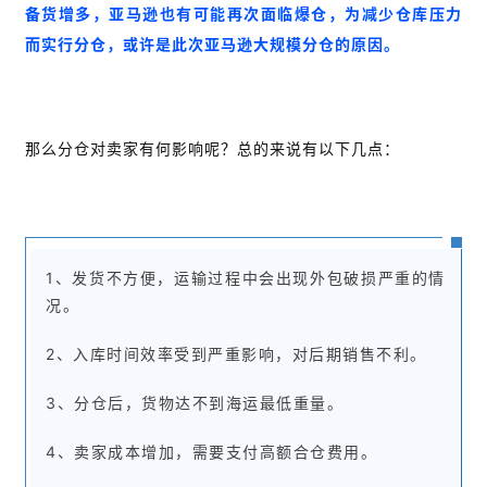
解
备货增多，亚马逊也有可能再次面临爆仓，为减少仓库压力
而实行分仓，或许是此次亚马逊大规模分仓的原因。
操
盘
手
C
那么分仓对卖家有何影响呢？总的来说有以下几点：
l
u
b
干
1、发货不方便，运输过程中会出现外包破损严重的情
货
精
况。
选
2、入库时间效率受到严重影响，对后期销售不利。
3、分仓后，货物达不到海运最低重量。
4、卖家成本增加，需要支付高额合仓费用。