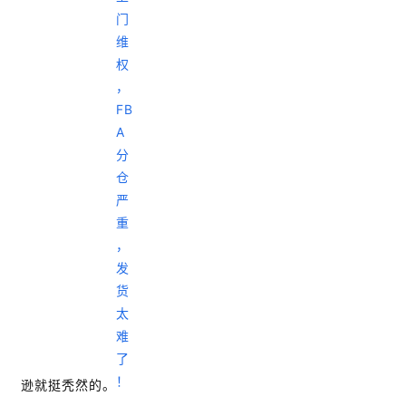
逊就挺秃然的。