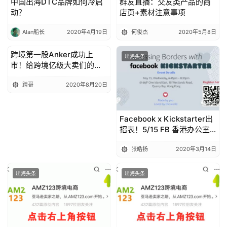
中国出海DTC品牌如何冷启
群友直播：交友类产品的商
动？
店页+素材注意事项
Alan船长
2020年4月19日
何俊杰
2020年5月8日
跨境第一股Anker成功上
出海头条
出海头条
市！给跨境亿级大卖们的启
示是什么？！
跨哥
2020年8月20日
Facebook x Kickstarter出
招表！5/15 FB 香港办公室
见
张皓扬
2020年3月14日
出海头条
出海头条