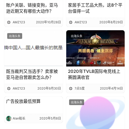
账户关联、链接变狗，亚马
家居手工艺品大热，这8个平
逊近期又有哪些大动作？
台值得一试
AMZ123
2020年10月28日
AMZ123
2020年8月29日
出海头条
出海头条
既当裁判又当选手？卖家被
2020年TVLB国际电竞线上
亚马逊自营跟卖怎么办？
赛圆满收官
AMZ123
2020年9月30日
7点5度
2020年4月14日
广告投放最低预算
出海头条
出海头条
Alan船长
2020年5月8日