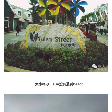
首
页
推
广
运
营
实
大小梅沙，sun没有遇到beach
战
分
享
案