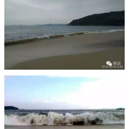
例
拆
解
操
盘
手
C
l
u
b
干
货
精
选