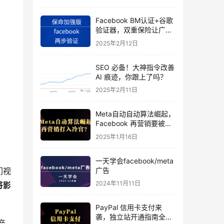
Facebook BM认证+谷歌
验证器，双重保险让广告
投手账号稳如泰山
2025年2月12日
SEO 必备！大神指令改善
AI 痕迹，你跟上了吗？
2025年2月11日
Meta自动自动算法崛起，
Facebook 再营销要被打
入冷宫？
2025年1月16日
一天学会facebook/meta
广告
们视
2024年11月11日
将影
PayPal 信用卡支付来
袭，独立站开通指南全揭
产