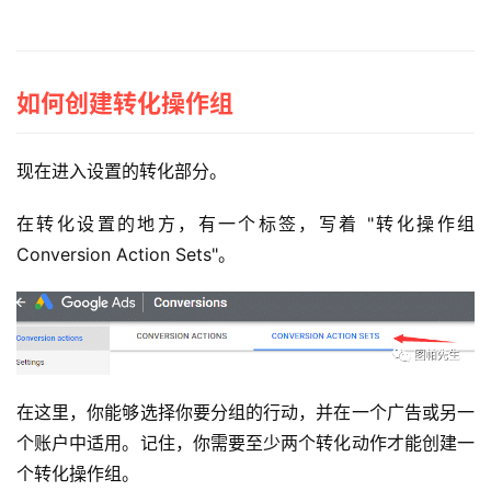
广
运
营
如何创建转化操作组
实
现在进入设置的转化部分。
战
分
在转化设置的地方，有一个标签，写着 "转化操作组
享
Conversion Action Sets"。
案
例
拆
解
在这里，你能够选择你要分组的行动，并在一个广告或另一
操
个账户中适用。记住，你需要至少两个转化动作才能创建一
盘
个转化操作组。
手