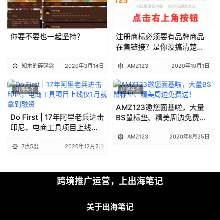
你要不要也一起坚持？
注册商标必须要有品牌商品
在售链接？是你没搞清楚规
则！
知木的碎碎念
2020年3月14日
AMZ123
2020年10月1日
出海头条
出海头条
AMZ123邀您面基啦，大量
Do First | 17年阿里老兵进击
BS鼠标垫、精美周边免费
印尼，电商工具项目上线仅1
送！
月就拿到融资
AMZ123
2020年8月25日
7点5度
2020年12月2日
跨境推广运营，上出海笔记
关于出海笔记