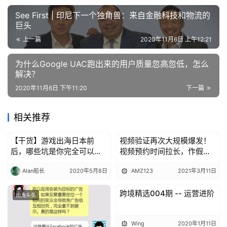
See First | 印尼下一个独角兽：来自金融科技和物流的
巨头
上一篇
2020年11月6日 上午12:21
为什么Google UAC跑出来的用户质量忽高忽低，怎么
解决？
2020年11月6日 下午11:20
下一篇
相关推荐
【干货】游戏出海日本前
视频验证再次大规模爆发！
出海头条
出海头条
后，哪些坑是你完全可以绕
视频预约时间拉长，作假将
过的
被抓？
Alan船长
2020年5月8日
AMZ123
2021年3月11日
跨境精选004期 -- 运营进阶
出海头条
出海头条
Wing
2020年1月11日