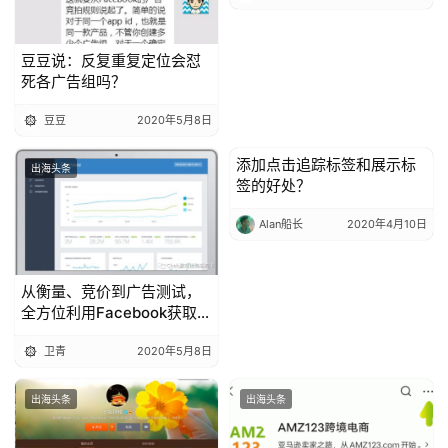
豆豆说：反复重复定位会怼
死各广告组吗？
豆豆
2020年5月8日
添加点击追踪标签和展示标
出海头条
出海头条
签的好处？
Alan船长
2020年4月10日
从衡量、竞价到广告测试，
全方位利用Facebook获取高
价值用户（LTV下篇）
卫青
2020年5月8日
出海头条
出海头条