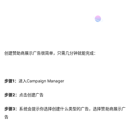
首
页
如何创建赞助商展示广告
推
创建赞助商展示广告很简单，只需几分钟就能完成：
广
运
营
步骤1：
进入Campaign Manager
步骤2：
点击创建广告
实
战
步骤3：
系统会提示你选择创建什么类型的广告，选择赞助商展示广
分
告
享