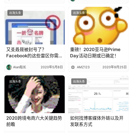
出海头条
出海头条
又㕛叒叕被封号了？
重磅！2020亚马逊Prime
Facebook的这些雷区你需知
Day活动日期或已确定！
道！
Alan船长
2020年5月8日
AMZ123
2020年9月25日
出海头条
出海头条
2020跨境电商六大关键趋势
如何找博客媒体外链以及开
前瞻
发联系方式