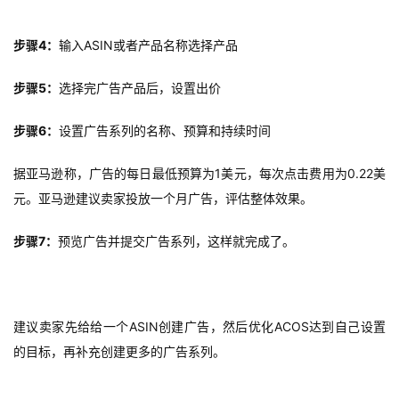
案
例
步骤4：
输入ASIN或者产品名称选择产品
拆
解
步骤5：
选择完广告产品后，设置出价
操
步骤6：
设置广告系列的名称、预算和持续时间
盘
手
据亚马逊称，广告的每日最低预算为1美元，每次点击费用为0.22美
C
元。
亚马逊建议卖家投放一个月广告
，评估整体效果。
l
u
步骤7：
预览广告并提交广告系列，这样就完成了。
b
干
货
精
建议卖家先给给一个ASIN创建广告，然后优化ACOS达到自己设置
选
的目标，再补充创建更多的广告系列。