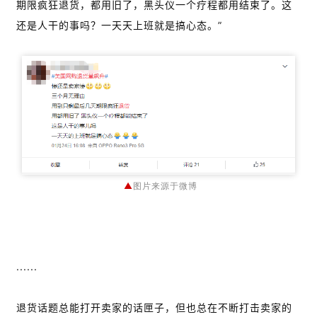
操
期限疯狂退货，都用旧了，黑头仪一个疗程都用结束了。这
盘
还是人干的事吗？一天天上班就是搞心态。”
手
C
l
u
b
干
货
精
选
▲
图片来源于微博
......
退货话题总能打开卖家的话匣子，但也总在不断打击卖家的