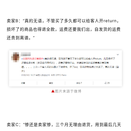
推
广
卖家B：“真的无语，不管买了多久都可以给客人开return，
损坏了的商品也得退全款，运费还要我们出，自发货的运费
运
还贵到离谱。”
营
实
战
分
享
▲
图片来源于微博
案
例
拆
解
卖家C：“惨还是卖家惨，三个月无理由退货，用到最后几天