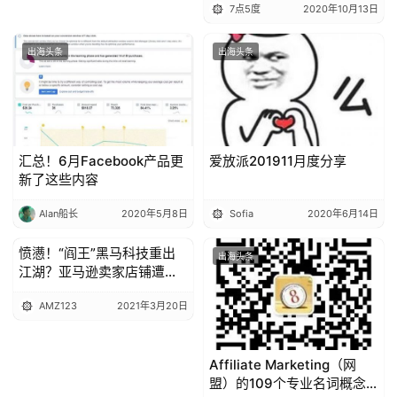
7点5度
2020年10月13日
出海头条
出海头条
汇总！6月Facebook产品更
爱放派201911月度分享
新了这些内容
Alan船长
2020年5月8日
Sofia
2020年6月14日
愤懑！“阎王”黑马科技重出
出海头条
出海头条
江湖？亚马逊卖家店铺遭下
架！
AMZ123
2021年3月20日
Affiliate Marketing（网
盟）的109个专业名词概念