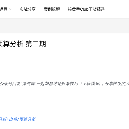
运营
实战分享
案例拆解
操盘手Club干货精选
预算分析 第二期
公众号回复“微信群”一起加群讨论投放技巧（上班摸鱼)，分享转发的
分析+出价/预算分析