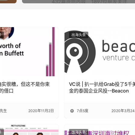
条
出海头条
0确实很糟，但这不是你束
VC说 | 扒一扒给Grab投了5千
的借口
金的泰国企业风投--Beacon
先生
2020年11月2日
7点5度
2020年3月2
条
出海头条