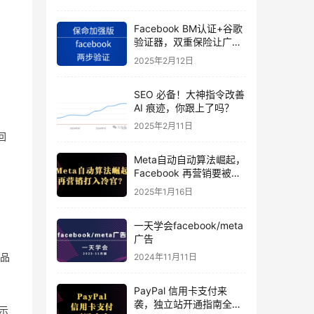
Facebook BM认证+谷歌
验证器，双重保险让广告
投手账号稳如泰山
2025年2月12日
SEO 必备！大神指令改善
AI 痕迹，你跟上了吗？
2025年2月11日
回
Meta自动自动算法崛起，
Facebook 再营销要被打
入冷宫？
2025年1月16日
一天学会facebook/meta
广告
品
2024年11月11日
PayPal 信用卡支付来
袭，独立站开通指南全揭
示