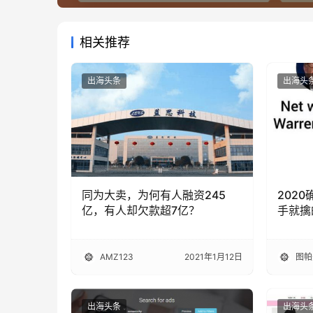
相关推荐
出海头条
出海头
同为大卖，为何有人融资245
202
亿，有人却欠款超7亿？
手就擒
AMZ123
2021年1月12日
图帕
出海头条
出海头