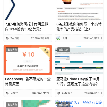
7点5度航海周报 | 传阿里拟
8条规则教你如何写一个高转
向Grab投资30亿美元；
化率的产品描述（上）
Lazada实现直邮、海外仓、
7点5度
2020年9月20日
飞月
2021年1月24日
国内中心仓三模式协同；腾
讯也要来新加坡
出海头条
出海头条
Facebook广告不曝光的一些
亚马逊Prime Day或于10月
常见原因
举行，还规定了这些内容？
何俊杰
2020年9月12日
AMZ123
2020年7月3日
出海头条
出海头条