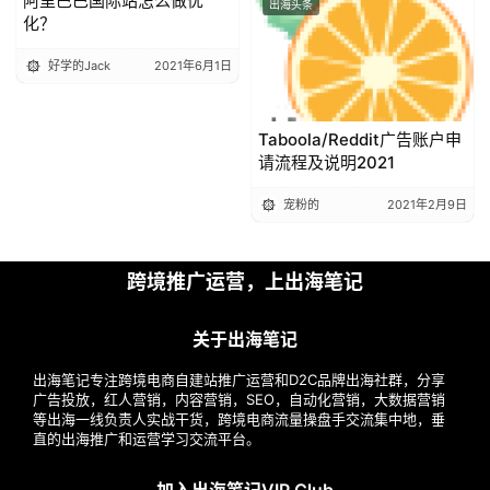
阿里巴巴国际站怎么做优
出海头条
出海头条
化？
好学的Jack
2021年6月1日
Taboola/Reddit广告账户申
请流程及说明2021
宠粉的
2021年2月9日
跨境推广运营，上出海笔记
关于出海笔记
出海笔记专注跨境电商自建站推广运营和D2C品牌出海社群，分享
广告投放，红人营销，内容营销，SEO，自动化营销，大数据营销
等出海一线负责人实战干货，跨境电商流量操盘手交流集中地，垂
直的出海推广和运营学习交流平台。