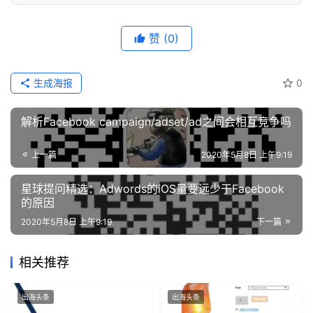
例
拆
赞
(0)
解
操
生成海报
0
盘
手
解析Facebook campaign/adset/ad之间会相互竞争吗
C
l
上一篇
2020年5月8日 上午9:19
u
b
星球提问精选：Adwords的iOS量要远少于Facebook
干
的原因
货
2020年5月8日 上午9:19
下一篇
精
选
相关推荐
出海头条
出海头条