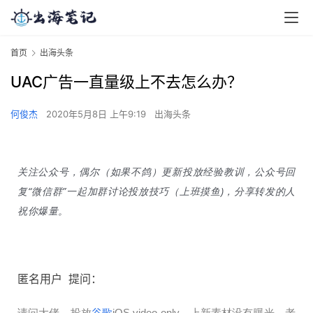
首页
出海头条
UAC广告一直量级上不去怎么办？
何俊杰
2020年5月8日 上午9:19
出海头条
关注公众号，偶尔（如果不鸽）更新投放经验教训，公众号回
复“微信群”一起加群讨论投放技巧（上班摸鱼)，分享转发的人
祝你爆量。
匿名用户
提问：
请问大佬，投放
谷歌
iOS video only，上新素材没有曝光，老