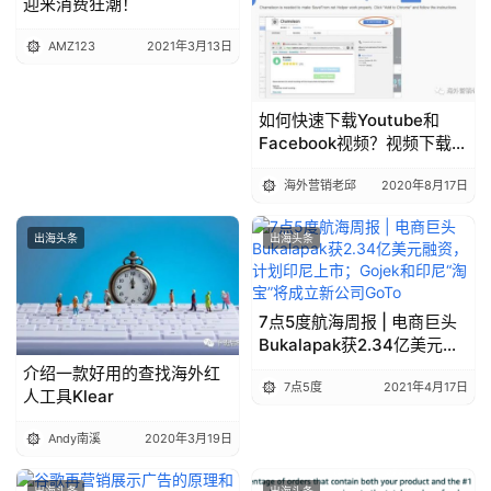
迎来消费狂潮！
AMZ123
2021年3月13日
如何快速下载Youtube和
Facebook视频？视频下载工
具分享
海外营销老邱
2020年8月17日
出海头条
出海头条
7点5度航海周报 | 电商巨头
Bukalapak获2.34亿美元融
资，计划印尼上市；Gojek和
介绍一款好用的查找海外红
7点5度
2021年4月17日
印尼“淘宝”将成立新公司
人工具Klear
GoTo
Andy南溪
2020年3月19日
出海头条
出海头条