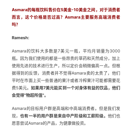
Asmara的每瓶饮料售价在5美金-10美金之间，对于消费者
而言，这个价格是否过高？Asmara主要服务高端消费者
吗？
Ramesh:
Asmara的饮料大多数是7美元一瓶，平均月销量为3000
瓶。因为我们使用的都是一些昂贵的草药和天然成分，加上
使用先进的技术进行生产，所以定价会稍微偏高一点。但根
据得到的反馈，消费者并不觉得Asmara卖的太贵了，他们
平时在市面上买一些普通的果汁或者冷榨果汁可能都需要花
费5美元。
如果用7美元能买到一个对身体有益的饮品，他们
会觉得"物超所值"。
Asmara的目标用户群是高端和中高端消费者。但是我们发
现，
也有一半的用户群是来自中产阶级和工薪阶级。
他们也
愿意尝试Asmara的产品，为健康做投资。