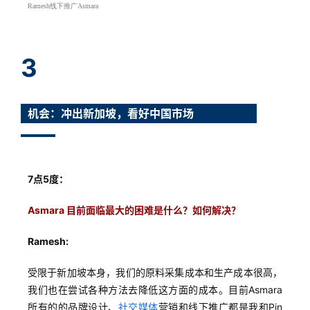
Ramesh线下推广Asmara
分
享
3
案
例
拆
机会：冲出新加坡，看好中国市场
解
操
盘
7点5度：
手
C
Asmara 目前面临最大的困难是什么？如何解决？
l
u
Ramesh:
b
受限于新加坡本身，我们的原料采集成本和生产成本很高，
干
货
我们也在尝试各种方法去降低这方面的成本。目前Asmara
精
所有的的品牌设计、
社交媒体
营销和线下推广都是我和Pin