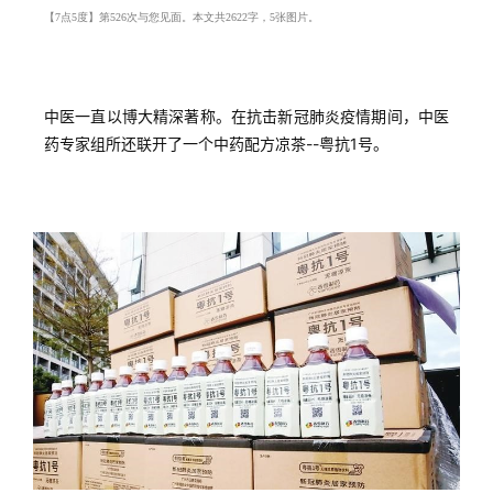
【7点5度】第526次与您见面。本文共2622字，5张图片。
中医一直以博大精深著称。在抗击新冠肺炎疫情期间，中医
药专家组所还联开了一个中药配方凉茶--粤抗1号。