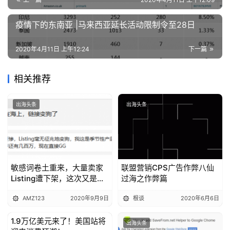
疫情下的东南亚 |马来西亚延长活动限制令至28日
2020年4月11日 上午12:24
下一篇
相关推荐
出海头条
出海头条
敏感词卷土重来，大量卖家
联盟营销CPS广告作弊八仙
Listing遭下架，这次又是谁
过海之作弊篇
的锅？
AMZ123
2020年9月9日
根谈
2020年6月6日
1.9万亿美元来了！美国站将
出海头条
出海头条