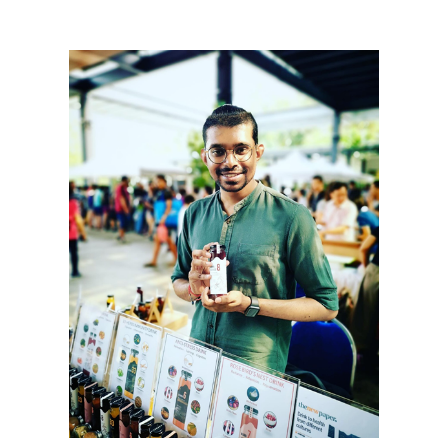
首
页
推
广
运
营
实
战