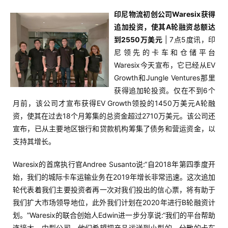
印尼物流初创公司Waresix获得
首
追加投资，使其A轮融资总额达
页
到2550万美元
| 7点5度讯，印
尼领先的卡车和仓储平台
推
Waresix今天宣布，它已经从EV
广
Growth和Jungle Ventures那里
获得追加轮投资。仅在不到6个
运
月前，该公司才宣布获得EV Growth领投的1450万美元A轮融
营
资，使其在过去18个月筹集的总资金超过2710万美元。该公司还
宣布，已从主要地区银行和贷款机构筹集了债务和营运资金，以
实
支持其增长。
战
分
Waresix的首席执行官Andree Susanto说:“自2018年第四季度开
享
始，我们的城际卡车运输业务在2019年增长非常迅速。这次追加
轮代表着我们主要投资者再一次对我们投出的信心票，将有助于
案
我们扩大市场领导地位，此外我们计划在2020年进行B轮融资计
例
划。”Waresix的联合创始人Edwin进一步分享说:“我们的平台帮助
拆
连接大、中型公司，他们希望把产品运送到小型的、分散的卡车