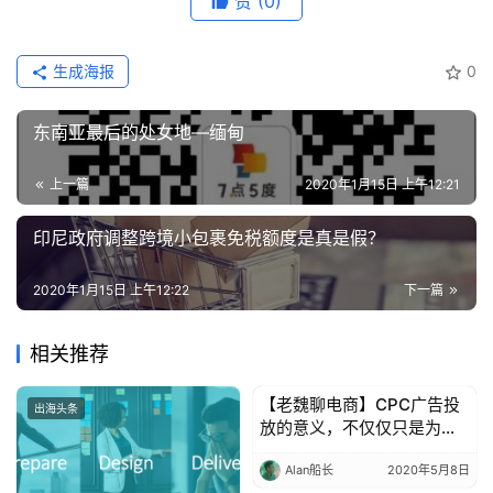
赞
(0)
生成海报
0
东南亚最后的处女地—缅甸
上一篇
2020年1月15日 上午12:21
印尼政府调整跨境小包裹免税额度是真是假？
2020年1月15日 上午12:22
下一篇
相关推荐
【老魏聊电商】CPC广告投
出海头条
出海头条
放的意义，不仅仅只是为了
订单
Alan船长
2020年5月8日