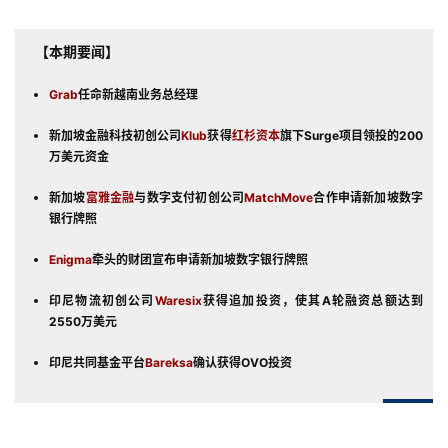
【本期要闻】
Grab
任命新越南业务总经理
新加坡金融科技初创公司
Klub
获得
红杉资本
旗下Surge项目领投的200
万美元资金
新加坡
富雅金融
与数字支付初创公司
MatchMove
合作申请新加坡数字
银行牌照
Enigma
牵头的财团宣布申请新加坡数字银行牌照
印尼物流初创公司
Waresix
获得追加投资，使其A轮融资总额达到
2550万美元
印尼共同基金平台
Bareksa
确认获得OVO投资