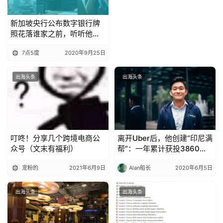
新加坡央行公布数字银行牌
照花落谁家之前，听听他们
的观点
7点5度
2020年9月25日
出海头条
出海头条
叮咚！分享几个跨境电商公
离开Uber后，他创建“印尼满
众号（文末有福利）
帮”：一年累计获投3860万
美元，覆盖5万卡车
宠粉的
2021年6月9日
Alan船长
2020年6月5日
出海头条
出海头条