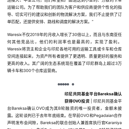
解
运输公司。为了帮助我们的团队为客户和供应商提供个性化的指
导、切实可行的建议和创新的物流解决方案，我们不止提供了订
操
单匹配，还提供安排、路线和调度的解决方案。”
盘
Waresix不仅2019年的月收入增长了30倍以上，而且与东南亚任
手
何其他竞品比，他们的利润率也是最高的，实现了盈利。
C
l
Waresix将货主和企业与印尼各地可用的运输工具或卡车和仓库
u
空间连接起来，为资产所有者提供了更透明、质量更好的服务和
b
更高的收入。其广阔的生态系统现在覆盖了印尼群岛上超过3万
干
辆卡车和300个仓库运营商。
货
精
选
印尼共同基金平台Bareksa确认
获得OVO投资
| 印尼共同基金平
台Bareksa确认OVO成为其B轮融资的唯一投资者，金额未披
露。这轮谈判已于去年年底结束。在早前OVO和Pegadaian合作
声明发布会间隙，Bareksa的联合创始人兼首席执行官Karaniya