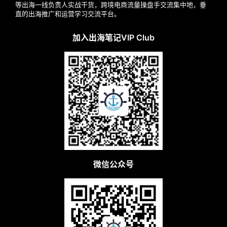
等出海一线负责人实战干货，跨境电商流量操盘手交流集中地，垂
案
直的出海推广和运营学习交流平台。
例
拆
加入出海笔记VIP Club
解
操
盘
手
C
l
u
b
干
微信公众号
货
精
选