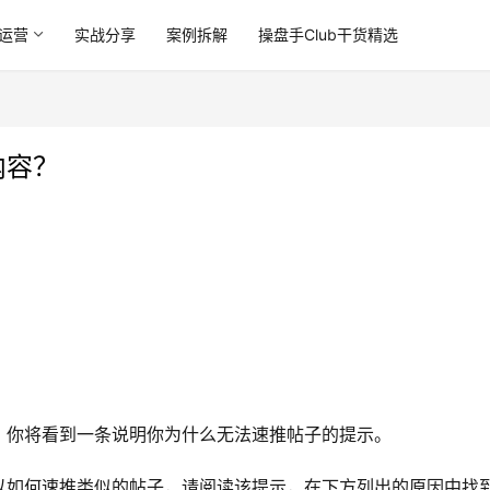
运营
实战分享
案例拆解
操盘手Club干货精选
内容？
。你将看到一条说明你为什么无法速推帖子的提示。
以如何速推类似的帖子，请阅读该提示，在下方列出的原因中找