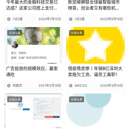
今年最大的金融科技交易已
新加坡蝉联全球最智能城市
达成？这家公司搭上支付
榜首，创业者又有哪些机
宝，让超过12亿用户收益
会？
7点5度
2020年1月15日
7点5度
2020年9月19日
出海头条
出海头条
广告投放的规模效应，赢家
借疫情卖惨丨年销8亿深圳大
通吃
卖拖欠工资、逼员工离职！
何俊杰
2021年2月19日
AMZ123
2020年3月14日
出海头条
出海头条