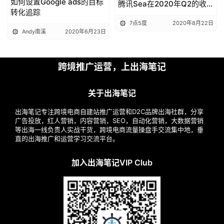
如何设置Google ads的目标
腾讯Sea在2020年Q2的收
转化追踪
入达12.9亿美元，Shopee在
7点5度
2020年8月22日
东南亚拿了多个第一
Andy南溪
2020年6月23日
跨境推广运营，上出海笔记
关于出海笔记
出海笔记专注跨境电商自建站推广运营和D2C品牌出海社群，分享
广告投放，红人营销，内容营销，SEO，自动化营销，大数据营销
等出海一线负责人实战干货，跨境电商流量操盘手交流集中地，垂
直的出海推广和运营学习交流平台。
加入出海笔记VIP Club