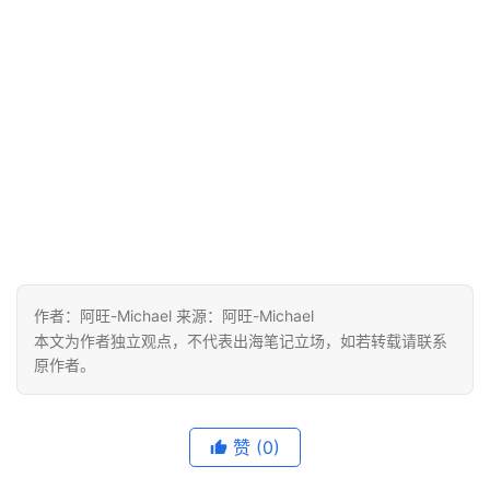
首
页
推
广
运
营
实
战
作者：阿旺-Michael 来源：阿旺-Michael
分
本文为作者独立观点，不代表出海笔记立场，如若转载请联系
享
原作者。
案
例
赞
(0)
拆
解