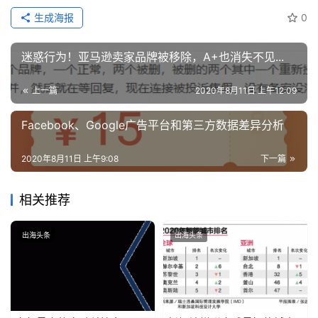
生成海报
0
操
盘
迷惑行为！亚马逊卖家品牌被移除，A+也消失不见...
手
C
上一篇
2020年8月11日 上午12:09
l
u
Facebook、Google广告平台和第三方数据差异分析
b
干
2020年8月11日 上午9:08
下一篇
货
精
相关推荐
选
出海头条
出海头条