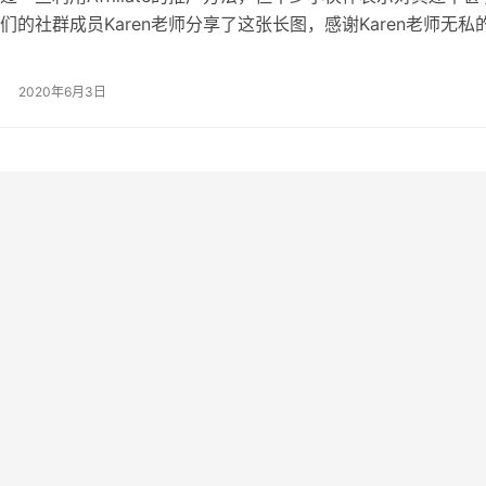
们的社群成员Karen老师分享了这张长图，感谢Karen老师无私
于大家阅读，我把这张长图配上了中文，大家自取干货。 这里
…
2020年6月3日