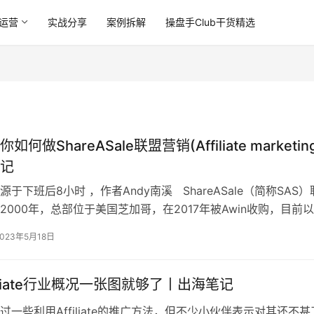
运营
实战分享
案例拆解
操盘手Club干货精选
何做ShareASale联盟营销(Affiliate marketin
记
于下班后8小时 ，作者Andy南溪 ShareASale（简称SAS
2000年，总部位于美国芝加哥，在2017年被Awin收购，目前
运作，官网可以看到字样ShareASale Par…
2023年5月18日
iliate行业概况一张图就够了丨出海笔记
过一些利用Affiliate的推广方法，但不少小伙伴表示对其还不甚