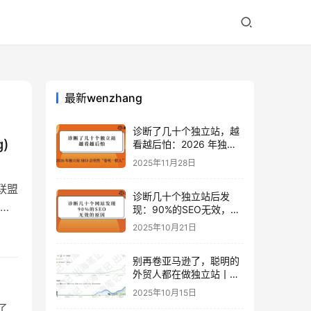
最新wenzhang
诊断了几十个独立站，越
g)
看越后怕：2026 年独立
站 SEO 可能会突然“卷死
2025年11月28日
一批人”？
）联盟
诊断几十个独立站后发
以独
现：90%的SEO无效，是
因为忽略了这关键一步
2025年10月21日
别再卷亚马逊了，聪明的
外贸人都在做独立站丨出
海笔记
2025年10月15日
了