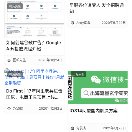
早啊各位追梦人,发个招聘通
出海头条
出海头条
知
Andy南溪
2020年5月29日
如何创建谷歌广告？Google
Ads投放流程介绍
图帕先生
2020年3月24日
出海头条
出海头条
Do First | 17年阿里老兵进击
印尼，电商工具项目上线仅1
月就拿到融资
7点5度
2020年12月2日
IOS14问题国内解决方案
何俊杰
2021年1月28日