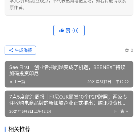
本文为作者独立观点，不代表出海笔记立场，如若转载请联系
原作者。
赞
(0)
生成海报
0
See First | 创业者把问题变成了机遇，BEENEXT持续
加码投资印尼
上一篇
2021年5月7日 上午12:22
7点5度航海周报 | 印尼OJK颁发10个P2P牌照；两家专
注收购电商品牌的新加坡企业正式推出；腾讯投资印尼
智能投顾平台
2021年5月8日 上午12:24
下一篇
相关推荐