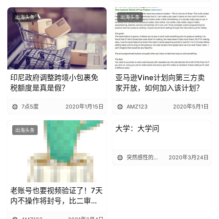
出海头条
出海头条
印尼政府调整跨境小包裹免
亚马逊Vine计划向第三方卖
税额度是真是假？
家开放，如何加入该计划？
7点5度
2020年1月15日
AMZ123
2020年5月1日
大学：大学问
出海头条
出海头条
突然感性的图帕
2020年3月24日
老账号也要视频验证了！7天
内不操作将封号，比二审还
严格？