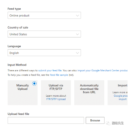
首
页
推
广
运
营
实
战
分
享
案