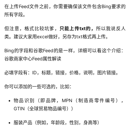
在上传Feed文件之前，你需要确保该文件包含Bing要求的
例
拆
所有字段。
解
但注意，格式比较坑爹，
只能上传txt的，
所以我说反人
操
类。建议大家用excel做好，另存为txt格式再上传。
盘
手
Bing的字段和谷歌Feed的是一样，详细可以看这个介绍：
C
谷歌商家中心Feed属性解读
l
u
必填字段有：ID，标题，链接，价格，说明，图片链接。
b
干
你可以添加的一些可选的，比如：
货
精
物品识别（即品牌，MPN（制造商零件编号），
选
GTIN（全球贸易物品编号））
服装产品（例如，年龄段，性别，身高等）