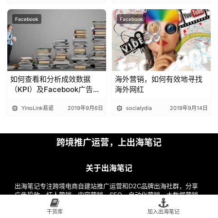
Facebook
Facebook
如何查看和分析成效数据
海外营销，如何有效地寻找
（KPI）及Facebook广告优
海外网红
化
YinoLink易诺
2019年9月6日
socialydia
2019年9月14日
跨境推广运营，上出海笔记
关于出海笔记
出海笔记专注跨境电商自建站推广运营和D2C品牌出海社群，分享
广告投放，红人营销，内容营销，SEO，自动化营销，大数据营销
等出海一线负责人实战干货，跨境电商流量操盘手交流集中地，垂
直的出海推广和运营学习交流平台。
干货库
加入出海笔记