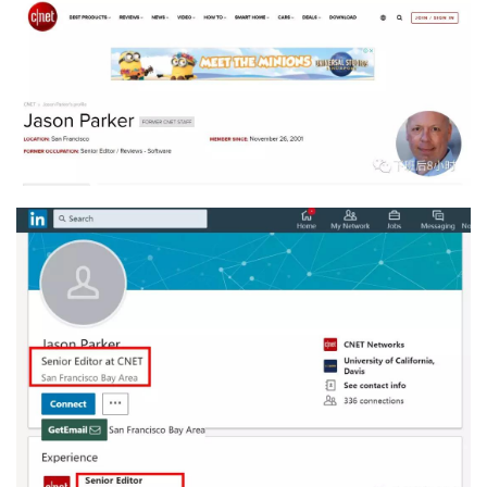
首
页
推
广
运
营
实
战
分
享
案