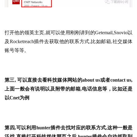
例
拆
解
打开他的领英主页,就可以使用刚刚讲到的Getemail,Snovio以
操
及Rocketreach插件去获取他的联系方式,比如邮箱,社交媒体
盘
账号等等。
手
C
l
u
第三, 可以直接去看科技媒体网站的about us或者contact us,
b
上面一般会有说明以及附带的邮箱,电话信息等，比如还是
干
货
以Cnet为例
精
选
第四,可以利用hunter插件去找对应的联系方式,这种一般是
泛找,直接打开科技媒体网页之后,hunter插件会自动抓取到