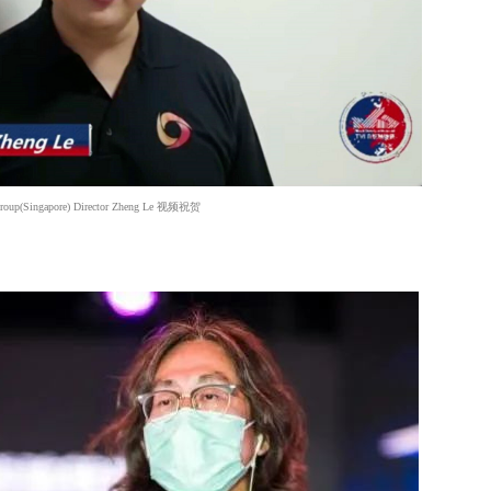
 Group(Singapore) Director Zheng Le 视频祝贺