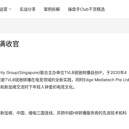
运营
实战分享
案例拆解
操盘手Club干货精选
圆满收官
y Group(Singapore)联合主办单位TVLB锐驰转播自创IP，于2020年4
LB锐驰转播在电竞领域的全新实践，同时Edge Mediatech Pte Lt
式和新加坡交流时下年轻人钟爱的电竞文化。
新加坡、中国、缅甸三国连线，并把中超HB转播服务商的先进技术和科