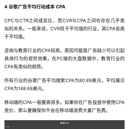
推
4
谷歌广告平均行动成本 CPA
广
CPC与CTR之间成反比，而CVR与CPA之间也存在几乎类
运
似的关系。一般来说，CVR低于平均值的行业，其CPA会高
营
于平均值。
实
咨询与教育行业的CPA较高，原因可能是广告缺少可以引起
战
具体行为的视觉效果。在PC端的大盘数据中，教育行业的
分
CPA有类似的趋势。
享
所有行业的谷歌广告平均搜索CPA为80.89美元，平均展示
案
CPA为148.68美元。
例
拆
移动端的CPA一般要高得多。如果你在广告投放中使用CPA
解
竞价，那么要确保你不会在移动端浪费大量广告费。
操
盘