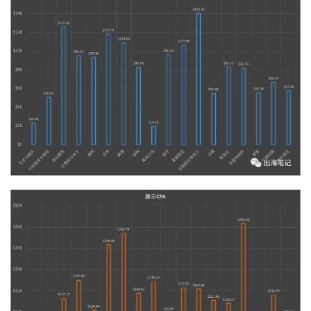
手
C
l
u
b
干
货
精
选