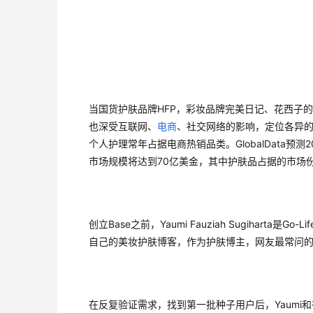
当国货护肤品牌HFP，彩妆品牌完美日记、花西子
也深受互联网、
电商
、社交网络的影响，定位各异
个人护理常年占据电商热销品类。GlobalData预测
市场规模将达到70亿美金，其中护肤品占据的市场
创立Base之前，Yaumi Fauziah Sugihart
自己的美妆护肤博客，作为护肤博主，网友最常问
在反复验证需求，找到第一批种子用户后，Yaumi和有着生