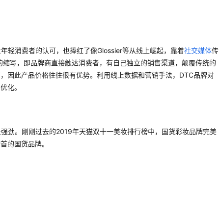
轻消费者的认可，也捧红了像Glossier等从线上崛起，靠着
社交媒体
传
nsumer的缩写，即品牌商直接触达消费者，有自己独立的销售渠道，颠覆传统的
，因此产品价格往往很有优势。利用线上数据和营销手法，DTC品牌对
品优化。
强劲。刚刚过去的2019年天猫双十一美妆排行榜中，国货彩妆品牌完美
榜首的国货品牌。