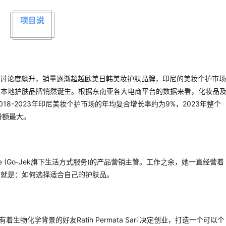
项目说
的讨论度飙升，销量逐渐超越欧美日韩美妆护肤品牌，印尼的美妆个护市场
的本地护肤品牌悄然诞生。根据东南亚各大电商平台的数据来看，化妆品
2018-2023年印尼美妆个护市场的年均复合增长率约为9%，2023年整个
份额最大。
a是Go-Life (Go-Jek旗下生活方式服务)的产品营销主管。工作之余，她一直经营着
的就是：如何选择适合自己的护肤品。
物化学背景的好友Ratih Permata Sari 决定创业，打造一个可以个