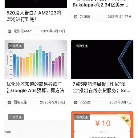
Bukalapak获2.34亿美元融
资，计划印尼上市；Gojek和
520没人告白？AMZ123将
7点5度
2021年4月17日
印尼“淘宝”将成立新公司
宠粉进行到底！
GoTo
宠你的AMZ123
2020年5月21日
出海头条
出海头条
优化师才知道的简易谷歌广
7点5度航海周报 | 印尼“淘
告Google Ads预算计算方法
宝”推出在线杂货服务；Sea
注资10亿美元设投资公司；
图帕先生
2020年3月24日
7点5度
2021年3月7日
印尼电商Bukalapak拟用
SPAC上市
出海头条
出海头条