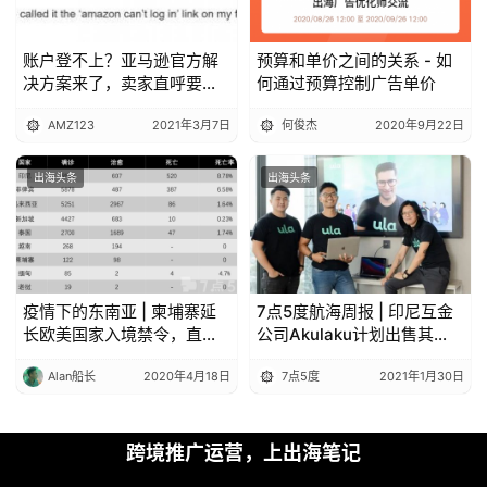
账户登不上？亚马逊官方解
预算和单价之间的关系 - 如
决方案来了，卖家直呼要收
何通过预算控制广告单价
藏！
AMZ123
2021年3月7日
何俊杰
2020年9月22日
出海头条
出海头条
疫情下的东南亚 | 柬埔寨延
7点5度航海周报 | 印尼互金
长欧美国家入境禁令，直至
公司Akulaku计划出售其
疫情好转
P2P平台15%的股份；印尼
Alan船长
2020年4月18日
7点5度
2021年1月30日
主权财富基金收到约100亿
美元的投资承诺
跨境推广运营，上出海笔记