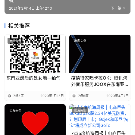
键
手
2021年3月14日 上午12:10
下一篇
C
l
相关推荐
u
b
干
出海头条
出海头条
货
精
选
东南亚最后的处女地—缅甸
疫情待家唱卡拉OK：腾讯海
外音乐服务JOOX在东南亚
使用率激增
7点5度
2020年1月15日
7点5度
2020年4月7日
出海头条
出海头条
7点5度航海周报 | 电商巨头