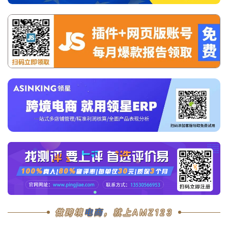
首
页
做跨境
电商
，就上AMZ123