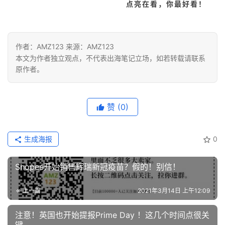
推
点亮在看，你最好看！
广
运
作者：AMZ123 来源：AMZ123
营
本文为作者独立观点，不代表出海笔记立场，如若转载请联系
原作者。
实
战
分
赞
(0)
享
生成海报
0
案
例
Shopee开始销售辉瑞新冠疫苗？假的！别信！
拆
解
上一篇
2021年3月14日 上午12:09
操
注意！英国也开始提报Prime Day ！这几个时间点很关
盘