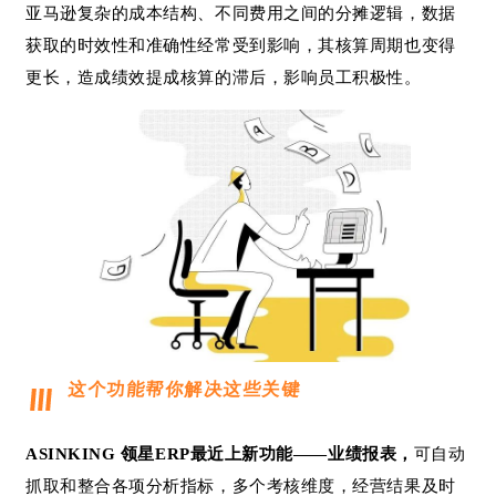
亚马逊复杂的成本结构、不同费用之间的分摊逻辑，数据
获取的时效性和准确性经常受到影响，其核算周期也变得
更长，造成绩效提成核算的滞后，影响员工积极性。
首
页
这个功能帮你解决这些关键
推
广
ASINKING 领星ERP最近上新功能——业绩报表，
可自动
抓取和整合各项分析指标，多个考核维度，经营结果及时