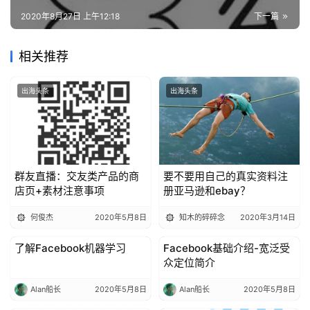
2020年8月27日 上午12:18
下一篇
相关推荐
出海头条
出海头条
群友直播：交友类产品的商
要不要用自己的真实资料注
店页+素材注意事项
册亚马逊和ebay？
何俊杰
2020年5月8日
知木的碎碎念
2020年3月14日
了解Facebook机器学习
Facebook基础介绍-宽泛受
出海头条
出海头条
众定位简介
Alan船长
2020年5月8日
Alan船长
2020年5月8日