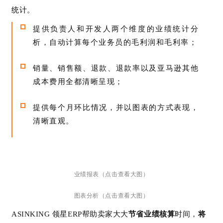
运
统计。
营
提供负责人和开发人两个维度的业绩统计分
析，自动计算每个业务员的毛利润和毛利率；
实
战
销量、销售额、退款、退款率以及亚马逊其他
分
成本费用全都清晰呈现；
享
提供每个月环比情况，并以图表的方式表现，
案
清晰直观。
例
拆
解
操
业绩报表（点击查看大图）
盘
图表分析（点击查看大图）
手
C
ASINKING 领星ERP帮助卖家大大
节省业绩核算
时间，
将