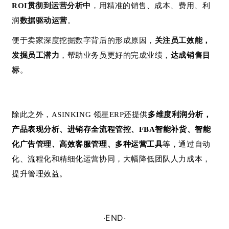
l
ROI贯彻到运营分析中
，用精准的销售、成本、费用、利
u
润
数据驱动运营
。
b
干
便于卖家深度挖掘数字背后的形成原因，
关注员工效能，
货
发掘员工潜力
，帮助业务员更好的完成业绩，
达成销售目
精
标
。
选
除此之外，ASINKING 领星ERP还提供
多维度利润分析，
产品表现分析、进销存全流程管控、FBA智能补货、智能
化广告管理、高效客服管理、多种运营工具
等，通过自动
化、流程化和精细化运营协同，大幅降低团队人力成本，
提升管理效益。
·END·