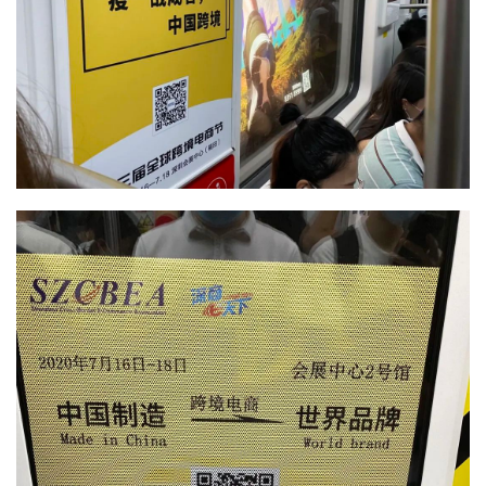
首
页
推
广