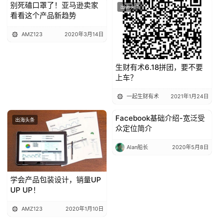
别死磕口罩了！亚马逊卖家
出海头条
出海头条
看看这个产品新趋势
AMZ123
2020年3月14日
生财有术6.18拼团，要不要
上车？
一起生财有术
2021年1月24日
Facebook基础介绍-宽泛受
出海头条
出海头条
众定位简介
Alan船长
2020年5月8日
学会产品包装设计，销量UP
UP UP！
AMZ123
2020年1月10日