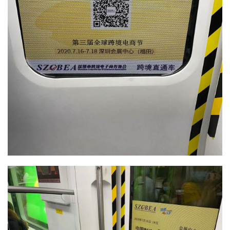
运
营
实
战
分
享
案
例
拆
解
操
盘
手
C
l