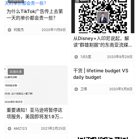
为什么TikTok广告传上去第
一天的单价都会贵一些？
何俊杰
2020年11月8日
从Disney+入印尼说起，解
读“群雄割据”的东南亚流媒
体市场
7点5度
2020年9月29日
干货 | lifetime budget VS
出海头条
出海头条
daily budget
卫青
2020年5月8日
重要通知！亚马逊将暂停这
项服务，美国即将发1.9万亿
美元？
AMZ123
2021年2月25日