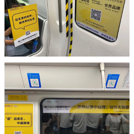
u
b
干
货
精
选