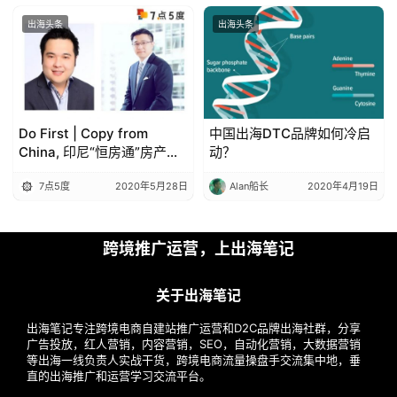
出海头条
出海头条
Do First | Copy from
中国出海DTC品牌如何冷启
China, 印尼“恒房通”房产交
动？
易推介平台能否创造业绩神
7点5度
2020年5月28日
Alan船长
2020年4月19日
话？
跨境推广运营，上出海笔记
关于出海笔记
出海笔记专注跨境电商自建站推广运营和D2C品牌出海社群，分享
广告投放，红人营销，内容营销，SEO，自动化营销，大数据营销
等出海一线负责人实战干货，跨境电商流量操盘手交流集中地，垂
直的出海推广和运营学习交流平台。