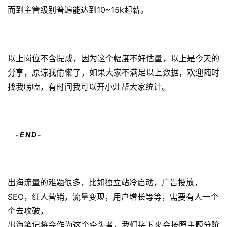
而到主管级别普遍能达到10~15k起薪。
以上岗位不含提成，因为这个幅度不好估量，以上是今天的
分享，原谅我偷懒了，如果大家不满足以上数据，欢迎随时
找我唠嗑，有时间我可以开小灶帮大家统计。
首
-END-
页
推
出海流量的难题很多，比如独立站冷启动，广告投放，
广
SEO，红人营销，流量变现，用户增长等等，需要有人一个
个去攻破，
运
出海笔记将会作为这个牵头者，我们接下来会按照主题分阶
营