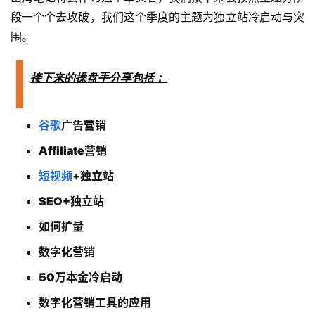
段一个个去攻破，我们这个季度的主题为独立站冷启动与突
围。
实
战
分
接下来的操盘手分享包括：
享
谷歌
广告营销
案
例
Affiliate营销
拆
短视频
+独立站
解
SEO+独立站
操
如何扩量
盘
手
数字化营销
C
50万本金冷启动
l
u
数字化营销工具的应用