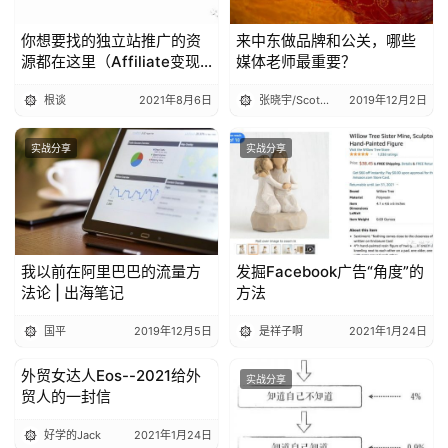
你想要找的独立站推广的资
来中东做品牌和公关，哪些
源都在这里（Affiliate变现
媒体老师最重要？
篇）|出海笔记
根谈
2021年8月6日
张晓宇/Scott Zhang
2019年12月2日
实战分享
实战分享
我以前在阿里巴巴的流量方
发掘Facebook广告“角度”的
法论 | 出海笔记
方法
国平
2019年12月5日
是祥子啊
2021年1月24日
外贸女达人Eos--2021给外
实战分享
实战分享
贸人的一封信
好学的Jack
2021年1月24日