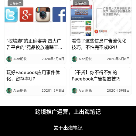
出海头条
出海头条
“挖墙脚”的正确姿势 四大广
看懂了这些信息广告流优化
告平台的“竞品投放追踪工
技巧，不怕完不成KPI！
具”用起来！
Alan船长
2020年5月8日
Alan船长
2020年5月8日
玩好Facebook应用事件优
【干货】你不得不知的
出海头条
出海头条
化，留存率UP
Facebook广告投放技巧
Alan船长
2020年5月8日
Alan船长
2020年5月8日
跨境推广运营，上出海笔记
关于出海笔记