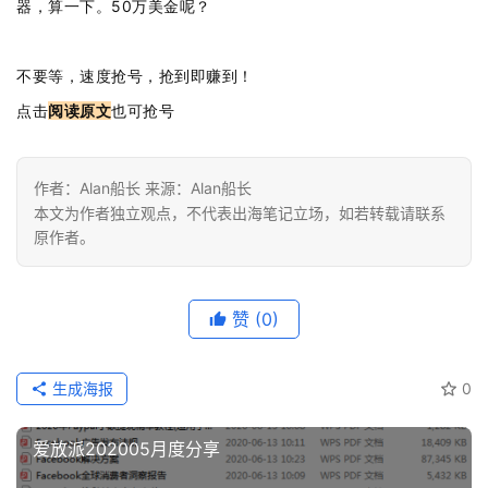
广
器，算一下。50万美金呢？
运
不要等，速度抢号，抢到即赚到！
营
点击
阅读原文
也可抢号
实
战
作者：Alan船长 来源：Alan船长
分
本文为作者独立观点，不代表出海笔记立场，如若转载请联系
享
原作者。
案
例
赞
(0)
拆
解
生成海报
0
操
爱放派202005月度分享
盘
手