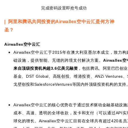
完成密码设置即抢号成功
阿里和腾讯共同投资的
空中云汇是何方神
|
Airwallex
圣？
空中云汇
Airwallex
空中云汇于
年在澳大利亚墨尔本成立，致力构
Airwallex
2015
础设施，提供智能、无缝的跨境支付解决方案。
空
Airwallex
来自顶级投资机构超
亿美元融资
，包括腾讯、阿里巴巴创业
3.6
基金、
、高瓴创投、维港投资、
、
DST Global
ANZi Ventures
戈壁创投和
等国内外顶级投资机构的支持
SalesforceVentures
空中云汇的核心优势在于通过技术驱动金融基础设施
Airwallex
成本、高速、透明的全球收款，发卡和支付（可以通过
实
API
球化的增长。
空中云汇目前在全球共有超过
名员
Airwallex
420