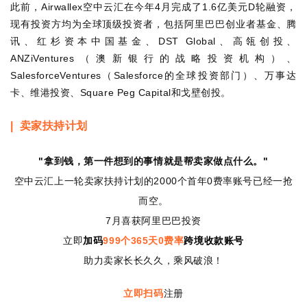
此前，
空中云汇在今年
月完成了
亿美元
轮融资，
Airwallex
4
1.6
D
现有投资方均为全球顶级投资者，包括阿里巴巴创业者基金、腾
讯、红杉资本中国基金、
、高瓴创投、
DST Global
（澳新银行的战略投资机构）、
ANZiVentures
（
的全球投资部门）、万事达
SalesforceVentures
Salesforce
卡、维港投资、
和戈壁创投。
Square Peg Capital
卖家扶持计划
|
拿到钱，第一件想到的事情就是帮卖家做点什么。
"
"
空中云汇上一轮卖家扶持计划的
个首年
费率账号已经一抢
2000
0
而空。
月喜获阿里巴巴投资
7
立即
加码
个
天
费
率
跨境收款账号
999
365
0
助力卖家长长久久，乘风破浪！
立即扫码
注册