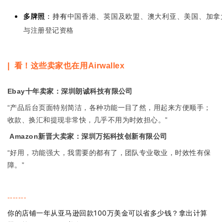
多牌照
：持有
中国香港、英国及欧盟、澳大利亚、美国、加拿
与注册登记资格
看！这些卖家也在用
|
Airwallex
十年卖家：深圳朗诚科技有限公司
Ebay
产品后台页面特别简洁，各种功能一目了然，用起来方便顺手；
“
收款、换汇和提现非常快，几乎不用为时效担心。
”
新晋大卖家：深圳万拓科技创新有限公司
Amazon
好用，功能强大，我需要的都有了，团队专业敬业，时效性有保
“
障。
”
首
页
-------
推
你的店铺一年从亚马逊回款100万美金可以省多少钱？拿出计算