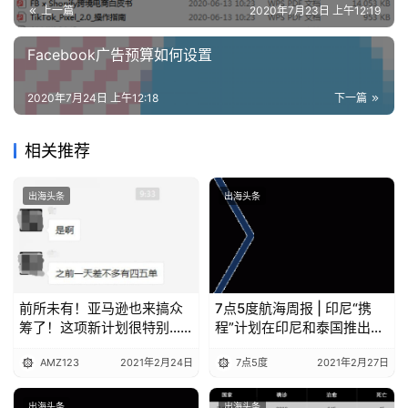
上一篇
2020年7月23日 上午12:19
C
l
Facebook广告预算如何设置
u
b
2020年7月24日 上午12:18
下一篇
干
货
精
相关推荐
选
出海头条
出海头条
前所未有！亚马逊也来搞众
7点5度航海周报 | 印尼“携
筹了！这项新计划很特别……
程”计划在印尼和泰国推出
“先买后付”金融服务；祥峰
AMZ123
2021年2月24日
7点5度
2021年2月27日
资本投资印尼社交电商
RateS
出海头条
出海头条