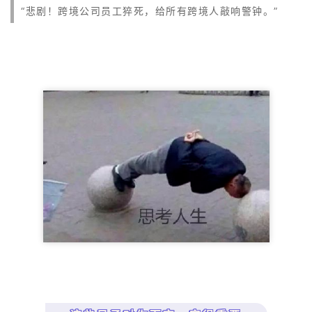
“悲剧！跨境公司员工猝死，给所有跨境人敲响警钟。”
解
操
盘
手
C
l
u
b
干
货
精
选