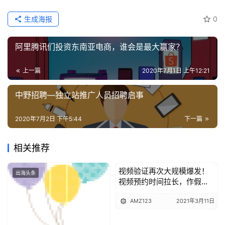
生成海报
0
阿里腾讯们投资东南亚电商，谁会是最大赢家？
上一篇
2020年7月1日 上午12:21
中野招聘—独立站推广人员招聘启事
2020年7月2日 下午5:44
下一篇
相关推荐
视频验证再次大规模爆发！
出海头条
出海头条
视频预约时间拉长，作假将
被抓？
AMZ123
2021年3月11日