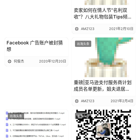
卖家如何在情人节“名利双
收”？八大礼物包装Tips倾情
奉上
AMZ123
2021年2月10日
Facebook 广告账户被封猜
出海头条
出海头条
想
何俊杰
2020年12月20日
重磅|亚马逊支付服务商计划
成员名单更新，姐夫退居幕
后！
AMZ123
2021年2月4日
出海头条
出海头条