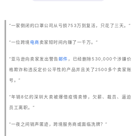
首
页
“一家倒闭的口罩公司从亏损753万到复活，只花了三天。“
推
广
“一位跨境
电商
卖家短时间内赚了一千万。”
运
“亚马逊向卖家发出警告
邮件
，已经删除530,000个涉嫌价
营
格欺诈和违反定价公平性的产品并且关了2500多个卖家账
号。”
实
战
分
“年销8亿的深圳大卖被爆借疫情卖惨，欠薪、裁员、逼迫
享
员工离职。”
案
“一夜之间销声匿迹，跨境服务商或面临洗牌？”
例
拆