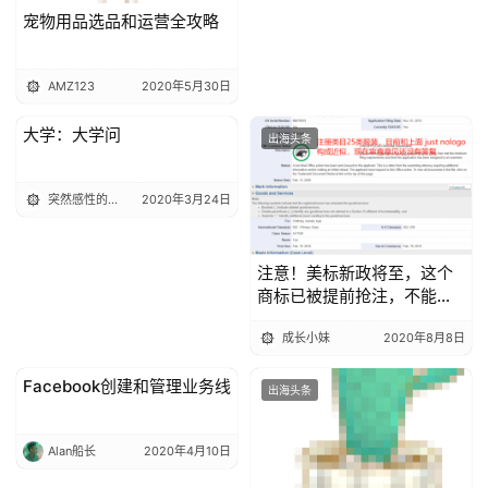
宠物用品选品和运营全攻略
AMZ123
2020年5月30日
大学：大学问
出海头条
出海头条
突然感性的图帕
2020年3月24日
注意！美标新政将至，这个
商标已被提前抢注，不能
碰…
成长小妹
2020年8月8日
Facebook创建和管理业务线
出海头条
出海头条
Alan船长
2020年4月10日