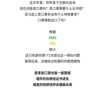
这半年里，你热衷于在群内咨询
现在还能卖口罩吗？卖口罩需要什么证书呢？
亚马逊上卖口罩有没有什么特殊要求？
口罩限制出口了吗？‍
根据
AMZ
123
统计
这已经是你第172次提出这一相似问题
看得出来，店铺安全和暴利你都想拥有
原来卖口罩也是一座围城
墙外的你想找证书进去
墙里的他想找申诉模板出来