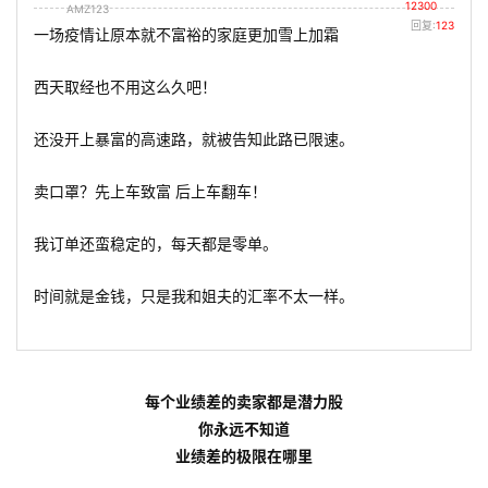
12300
AMZ123
回复:
123
一场疫情让原本就不富裕的家庭更加雪上加霜
西天取经也不用这么久吧！
还没开上暴富的高速路，就被告知此路已限速。
卖口罩？先上车致富 后上车翻车！
我订单还蛮稳定的，每天都是零单。
时间就是金钱，只是我和姐夫的汇率不太一样。
每个业绩差的卖家都是潜力股
你永远不知道
业绩差的极限在哪里