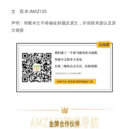
案
文 双木/AMZ123
例
声明：
转载本文不得修改标题及原文，并保留来源以及原
拆
文链接
解
操
盘
手
C
l
u
b
干
货
精
选