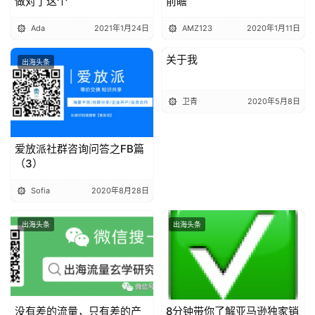
做对了这个
前瞻
Ada
2021年1月24日
AMZ123
2020年1月11日
关于我
出海头条
出海头条
卫青
2020年5月8日
爱放派社群咨询问答之FB篇
（3）
Sofia
2020年8月28日
出海头条
出海头条
没有差的流量，只有差的产
8分钟带你了解亚马逊独家销