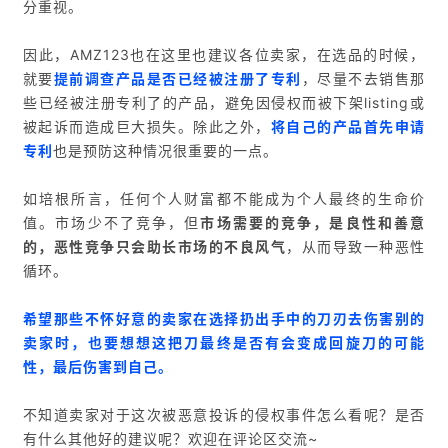
分重视。
因此，AMZ123也在这里也建议各位卖家，在选品的时候，
就要
提前调查产品是否已经被注册了专利
，尽量不去销售那
些已经被注册专利了的产品，避免因侵权而被下架listing或
首
被起诉而造成巨大损失。除此之外，
将自己的产品首先申请
页
专利
也是预防这种情况很重要的一点。
推
如培根所言，任何个人财富都不能成为个人最终的生命价
广
值。市场少不了竞争，但
市场需要的竞争，是良性和善意
的，恶性竞争只会助长市场的不良风气
，从而导致一种恶性
循环。
运
营
希望那些不怀好意的卖家在选择扔出手中的刀刃去伤害别的
卖家时，也要想想这把刀最终是否有会变成回旋刀的可能
实
性，最后伤害到自己。
战
分
不知道卖家对于这次被恶意投诉的侵权事件怎么看呢？是否
享
有什么其他好的建议呢？欢迎在评论区交流~