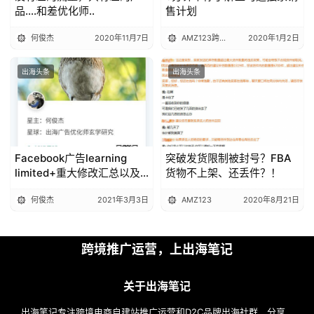
品….和差优化师..
售计划
何俊杰
2020年11月7日
AMZ123跨境电商
2020年1月2日
出海头条
出海头条
Facebook广告learning
突破发货限制被封号？FBA
limited+重大修改汇总以及
货物不上架、还丢件？！
注意事项
何俊杰
2021年3月3日
AMZ123
2020年8月21日
跨境推广运营，上出海笔记
关于出海笔记
出海笔记专注跨境电商自建站推广运营和D2C品牌出海社群，分享