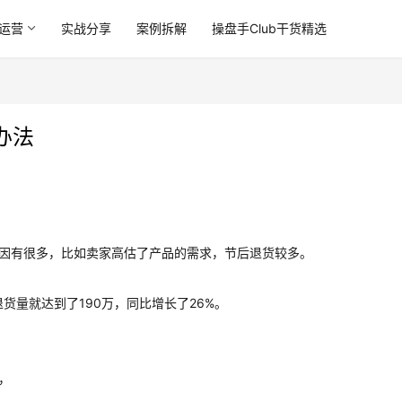
运营
实战分享
案例拆解
操盘手Club干货精选
办法
因有很多，比如卖家高估了产品的需求，节后退货较多。
退货量就达到了190万，同比增长了26%。
，