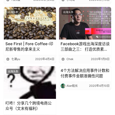
出海头条
出海头条
See First | Fore Coffee-印
Facebook游戏出海深度访谈
尼新零售的拿来主义
三部曲之三： 打造优质素
材，深挖数据，最大化营销
七濑yu
2020年4月4日
Chek
2020年1月9日
成效
4个方法解决应用事件计数和
出海头条
出海头条
付费事件金额准确性问题
Alan船长
2020年4月10日
叮咚！分享几个跨境电商公
众号（文末有福利）