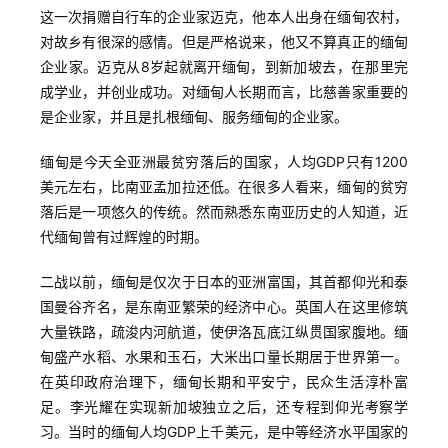
这一次捐赠自行车的企业家迈克，他本人出身在缅甸农村，
对故乡有很深的感情。但是严格说来，他又不算真正的缅甸
企业家。迈克从8岁起就离开缅甸，到新加坡去，在那里完
成学业，并创业成功。对缅甸人长期而言，比慈善家重要的
是企业家，并且是扎根缅甸、服务缅甸的企业家。
缅甸是今天全亚洲最贫穷落后的国家，人均GDP只有1200
美元左右，比南亚孟加拉还低。在很多人看来，缅甸的贫穷
落后是一项悠久的传统。然而熟悉东南亚历史的人知道，近
代缅甸曾有过辉煌的时期。
二战以前，缅甸是仅次于日本的亚洲富国，其首都仰光和泰
国曼谷齐名，是东南亚繁荣的经济中心。英国人在这里修筑
首
大量铁路，疏浚内河航道，使伊洛瓦底江纵贯国家腹地。缅
页
甸盛产水稻、水果和玉石，大米出口量长期居于世界第一。
在英印政府治理下，缅甸长期和平安宁，民众生活淳朴富
推
足。李光耀在实现新加坡独立之后，还专程到仰光考察学
广
习。当时的缅甸人均GDP上千美元，是中等经济水平国家的