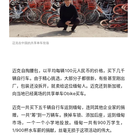
迈克在中国的共享单车坟场
迈克自掏腰包，以平均每辆100元人民币的价格，买下几千
辆自行车。由于精心挑选，大部分子都很新，有些甚至刚出
厂，包装还没拆开，就卖给这位缅甸人。迈克还到新加坡，
向当地已经离场的共享单车Obike买车。
迈克一共买下五千辆自行车运到缅甸，连同其他企业家的捐
赠，一共“筹”到一万辆车。换掉车锁、添加后座，运到缅甸
市场，一个一个小学地投放。缅甸一共有900万学生，
1/900杯水车薪的捐献，丝毫无损于这项活动的伟大。