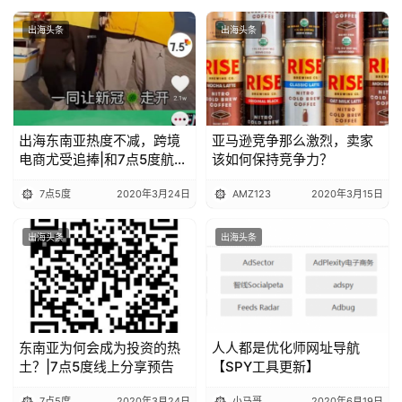
出海头条
出海头条
出海东南亚热度不减，跨境
亚马逊竞争那么激烈，卖家
电商尤受追捧|和7点5度航海
该如何保持竞争力？
计划一起”云出海“
7点5度
2020年3月24日
AMZ123
2020年3月15日
出海头条
出海头条
东南亚为何会成为投资的热
人人都是优化师网址导航
土？|7点5度线上分享预告
【SPY工具更新】
7点5度
2020年3月24日
小马哥
2020年6月19日