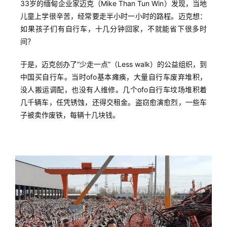
33岁的缅甸企业家迈克（Mike Than Tun Win）发现，当地
儿童上学很辛苦，经常要走半小时一小时的路程。迈克想：
如果孩子们有自行车，十几分钟回家，不就能省下很多时
间？
于是，迈克创办了“少走一点”（Less walk）的公益组织，到
中国买自行车。当时ofo基本瘫痪，大量自行车废弃堆积，
没人搬运调配，也没有人维修。几个ofo自行车坟场堆积着
几千辆车，任凭锈蚀，还得交租金。盗窃愈演愈烈，一些车
子被卖作废铁，每辆十几块钱。