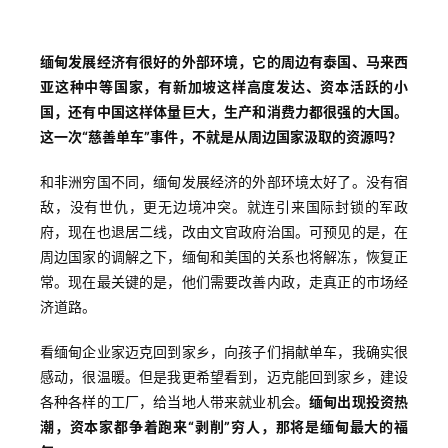
缅甸发展经济有很好的外部环境，它的周边有泰国、马来西
亚这种中等国家，有新加坡这样高度发达、资本活跃的小
国，还有中国这样体量巨大，生产和消费力都很强的大国。
这一次“慈善单车”事件，不就是从周边国家汲取的资源吗？
和非洲穷国不同，缅甸发展经济的外部环境太好了。没有宿
敌，没有世仇，更无边境冲突。就连引来国际封锁的军政
府，现在也退居二线，改由文官政府治国。可预见的是，在
周边国家的调解之下，缅甸和美国的关系也将解冻，恢复正
常。现在最关键的是，他们需要改善内政，走真正的市场经
济道路。
看缅甸企业家迈克回到家乡，向孩子们捐献单车，我确实很
感动，很温暖。但是我更希望看到，迈克能回到家乡，建设
各种各样的工厂，给当地人带来就业机会。
缅甸出现投资热
潮，资本家都争着跑来“剥削”穷人，那将是缅甸最大的福