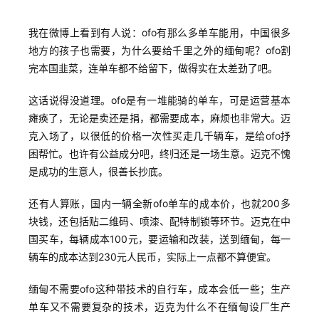
我在微博上看到有人说：ofo有那么多单车能用，中国很多
地方的孩子也需要，为什么要给千里之外的缅甸呢？ofo割
完本国韭菜，连单车都不给留下，做得实在太差劲了吧。
这话说得没道理。ofo是有一堆能骑的单车，可是运营基本
瘫痪了，无论是卖还是捐，都需要成本，麻烦也非常大。迈
克入场了，以很低的价格一次性买走几千辆车，是给ofo抒
困帮忙。也许有公益成分吧，终归还是一场生意。迈克不愧
是成功的生意人，很善长抄底。
还有人算账，国内一辆全新ofo单车的成本价，也就200多
块钱，还包括贴二维码、喷漆、配特制锁等环节。迈克在中
国买车，每辆成本100元，要运输和改装，送到缅甸，每一
辆车的成本达到230元人民币，实际上一点都不算便宜。
缅甸不需要ofo这种带技术的自行车，成本会低一些；生产
单车又不需要复杂的技术，迈克为什么不在缅甸设厂生产