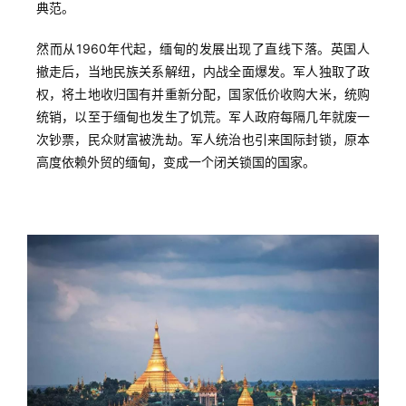
典范。
运
然而从1960年代起，缅甸的发展出现了直线下落。英国人
营
撤走后，当地民族关系解纽，内战全面爆发。军人独取了政
权，将土地收归国有并重新分配，国家低价收购大米，统购
实
统销，以至于缅甸也发生了饥荒。军人政府每隔几年就废一
战
次钞票，民众财富被洗劫。军人统治也引来国际封锁，原本
分
高度依赖外贸的缅甸，变成一个闭关锁国的国家。
享
案
例
拆
解
操
盘
手
C