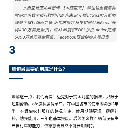
东南亚地区热点新闻 【本期要闻】 新加坡金管局共
收到21份数字银行牌照申请 东南亚“小腾讯”Sea加入新加
坡数字银行牌照之争 新加坡医疗科技初创公司Eko.ai获
得400万美元融资，红杉印度和EDBI领投 Antler完成
5000万美元基金募集，Facebook联合创始人等投资
3
缅甸最需要的到底是什么？
理解这一点，我们再看：迈克对于贫困儿童的捐赠，只限于
短期帮助。ofo这种廉价单车，在中国城市的使用寿命是2年
半，在缅甸农村那样的路况奔走，使用期限更短。缝缝补
补，勉强能用，三年也基本报废。后续怎么样？缅甸没有生
产自行车的能力，依靠慈善显然不能长期维持。