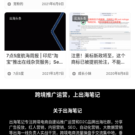
宠粉的
2021年6月9日
出海头条
出海头条
7点5度航海周报 | 印尼“淘
注意！美标新政将至，这个
宝”推出在线杂货服务；Sea
商标已被提前抢注，不能
注资10亿美元设投资公司；
碰…
7点5度
2021年3月7日
成长小妹
2020年8月8日
印尼电商Bukalapak拟用
SPAC上市
跨境推广运营，上出海笔记
关于出海笔记
出海笔记专注跨境电商自建站推广运营和D2C品牌出海社群，分享
广告投放，红人营销，内容营销，SEO，自动化营销，大数据营销
等出海一线负责人实战干货，跨境电商流量操盘手交流集中地，垂