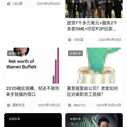
7点5度
2020年3月29日
献25%的年薪补贴网约车司
机
放贷7千多万美元+服务2千
多家SME=印尼P2P玩家
Akseleran获860万美元融
7点5度
2020年1月16日
资？
出海头条
出海头条
2020确实很糟，但这不是你
蓄意报复前公司？卖家如何
束手就擒的借口
应对离职员工恶搞？
图帕先生
2020年11月2日
AMZ123
2020年10月23日
出海头条
出海头条