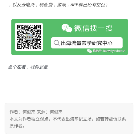
，以及分电商，现金贷，游戏，APP群已经有空位）
营
实
战
分
享
案
点个
在看
，祝你起量
例
拆
解
操
盘
作者：何俊杰 来源：何俊杰
手
本文为作者独立观点，不代表出海笔记立场，如若转载请联系
C
原作者。
l