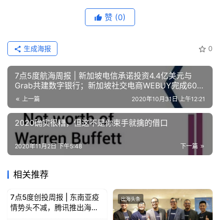
u
b
赞
(0)
干
货
精
生成海报
0
选
7点5度航海周报 | 新加坡电信承诺投资4.4亿美元与
Grab共建数字银行；新加坡社交电商WEBUY完成600
万美元A轮融资
上一篇
2020年10月31日 上午12:21
2020确实很糟，但这不是你束手就擒的借口
2020年11月2日 下午5:48
下一篇
相关推荐
7点5度创投周报 | 东南亚疫
出海头条
出海头条
情势头不减，腾讯推出海外
远程办公软件；Gojek高管捐