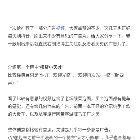
上次给推荐了一部分广告
视频
，大家点赞的不少，这几天也正好
每天刷抖音，刷出来不少有意思的广告片，给大家分享一下。我
一般刷出来后就直接右划把博主关注以及看看历史的广告片了。
介绍第一个博主“
摆货小天才
”
比较经典台词是“你好，欢迎光临”，“欢迎再次光·····临（lin四
声）”
看了比较有意思的视频包含了老坛酸菜泡面，买个泡面都有提车
的感觉，还有给几何汽车的广告，前面一本正经的介绍纯手工款
的大板车，以及坑爹旅行团带客游威马工厂之类。
整体创意都比较有意思，关键是几乎每一条都是广告。
////想起来之前平面漫画的一个博主“天才小熊猫”，几乎也全都每