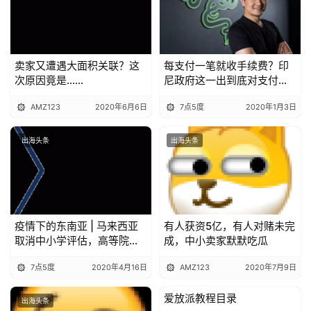
卖家又遭遇大面积关联？这
每支付一笔就收手续费？印
次原因竟是......
尼政府这一出到底对支付行
业有利还是不利？
AMZ123
2020年6月6日
7点5度
2020年1月3日
出海头条
出海头条
疫情下的东南亚 | 马来西亚
有人获资5亿，有人对赌未完
取消中小学评估，高等院校
成，中小卖家默默吃瓜
考试时间均顺延
7点5度
2020年4月16日
AMZ123
2020年7月9日
爱放派教程目录
出海头条
出海头条