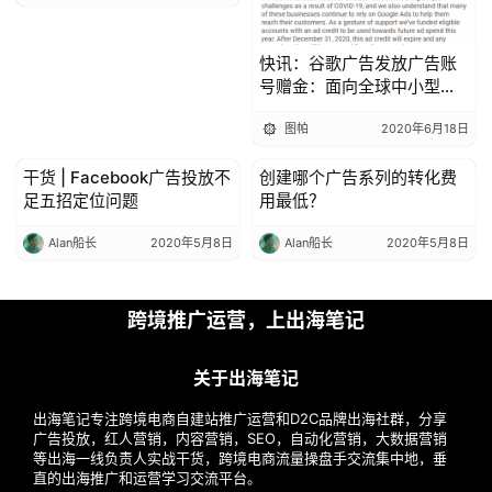
快讯：谷歌广告发放广告账
号赠金：面向全球中小型企
业
图帕
2020年6月18日
干货 | Facebook广告投放不
创建哪个广告系列的转化费
出海头条
出海头条
足五招定位问题
用最低？
Alan船长
2020年5月8日
Alan船长
2020年5月8日
跨境推广运营，上出海笔记
关于出海笔记
出海笔记专注跨境电商自建站推广运营和D2C品牌出海社群，分享
广告投放，红人营销，内容营销，SEO，自动化营销，大数据营销
等出海一线负责人实战干货，跨境电商流量操盘手交流集中地，垂
直的出海推广和运营学习交流平台。