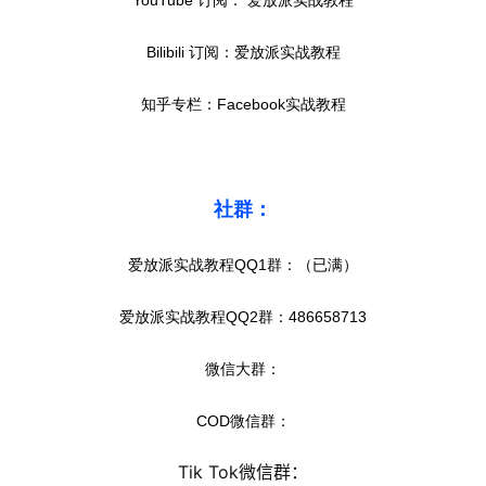
YouTube 订阅： 爱放派实战教程
运
营
Bilibili 订阅：爱放派实战教程
知乎专栏：Facebook实战教程
实
战
分
享
社群：
案
爱放派实战教程
QQ
1群：（
已满
）
例
拆
爱放派实战教程
QQ
2群：486658713
解
微信大群：
操
盘
COD微信群：
手
C
Tik Tok微信群：