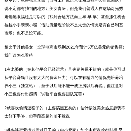
惹不起，就是张三李四（自有工厂或运营体系成熟的公司或团队）
说不定都有独到的地方让美女青睐，但是我们普通人在这场灯光秀
走饱饱眼福还是可以的（找到合适方法而且早 早 早）甚至抓住机会
拉拉小手亲亲小嘴（借助流量现阶段不是太贵的情况培育自己利基
市场）也不是没可能。
相比于其他美女（全球电商市场到2021年预计5万亿美元的销售额）
我们该怎么看待
1有老婆的（在其他平台已经运营）且夫妻关系不错的（就是你可以
从平台赚钱且没有太大的资金压力）可以在有精力的情况先培养培
养小三（独立站），至于以后能不能干成正房以后再说，但注意对
小三也要付出感情（试验平台也要团队完善）
2就喜欢偷情逛窑子的（主要搞黑五类的）估计按这美女热度趋势不
太好下手咯，但手段高超的咱不敢说
3准备谈恋爱找老婆过日子的（中小卖家）如文中所说啥都别想 早