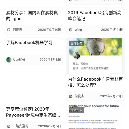
素材分享：国内现在素材真
2019 Facebook出海创新高
出海头条
出海头条
的...gou
峰会笔记
何俊杰
2020年9月14日
Wing
2020年1月11日
了解Facebook机器学习
出海头条
出海头条
Alan船长
2020年5月8日
为什么Facebook广告素材审
核，怎么处理？
何俊杰
2021年2月20日
尊享席位预定! 2020年
出海头条
出海头条
Payoneer跨境电商生态峰会
火热报名
一路安盈的
2020年12月5日