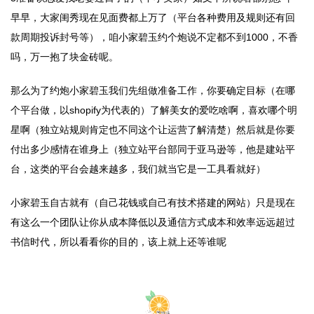
早早，大家闺秀现在见面费都上万了（平台各种费用及规则还有回
款周期投诉封号等），咱小家碧玉约个炮说不定都不到1000，不香
吗，万一抱了块金砖呢。
那么为了约炮小家碧玉我们先组做准备工作，你要确定目标（在哪
个平台做，以shopify为代表的）了解美女的爱吃啥啊，喜欢哪个明
星啊（独立站规则肯定也不同这个让运营了解清楚）然后就是你要
付出多少感情在谁身上（独立站平台部同于亚马逊等，他是建站平
台，这类的平台会越来越多，我们就当它是一工具看就好）
小家碧玉自古就有（自己花钱或自己有技术搭建的网站）只是现在
有这么一个团队让你从成本降低以及通信方式成本和效率远远超过
书信时代，所以看看你的目的，该上就上还等谁呢