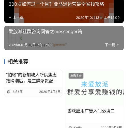
300块如何过一个月？亚马逊运营最全省钱攻略
上一篇
2020年10月13日 上午12:09
爱放派社群咨询问答之messenger篇
2020年10月13日 上午12:18
下一篇
相关推荐
“怕输”的新加坡人断供焦虑
出海头条
出海头条
抢购潮后，是生鲜杂货配送
的机遇
7点5度
2020年4月8日
游戏应用广告入门必读二
Sofia
2020年9月5日