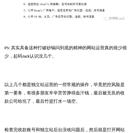
例
拆
解
操
盘
PS: 其实具备这种打破砂锅问到底的精神的网站运营真的很少很
手
少，起码Jack认识没几个。
C
l
u
b
以上几个都是独立站运营的一些常规的操作，毕竟把控风险是
干
第一要务，有很多朋友辛辛苦苦挣得血汗钱，最后被无良的收
货
精
款公司给坑了，最后竹篮打水一场空。
选
检查完收款账号和独立站后台没啥问题后，然后就是打开网站