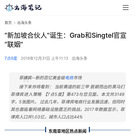
首页
出海头条
“新加坡合伙人”诞生：Grab和Singtel官宣
“联姻”
7点5度
2019年12月31日 上午11:13
出海头条
菲律宾--新的百亿美金级
电商
市场
接下来你将看到： 当前赛道的前三甲 脱颖而出的黑马们
菲律宾进入策略 【7点5度】第473与您见面。本文共3149
字，5张图片。 过去几年，菲律宾电商行业发展迅速，但同时
其也面临着网络基础设施匮乏的挑战。2017年数据显示，菲
律宾人口共1.03亿，城市人口占比44%
东南亚地区热点新闻