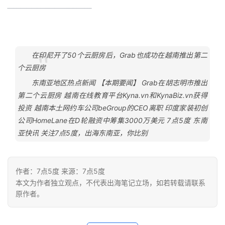
在印尼开了50个云厨房后，Grab也成功在越南推出第二
个云厨房
东南亚地区热点新闻 【本期要闻】 Grab在胡志明市推出
第二个云厨房 越南在线教育平台Kyna.vn和KynaBiz.vn获得
投资 越南本土网约车公司beGroup的CEO离职 印度家装初创
公司HomeLane在D轮融资中筹集3000万美元 7点5度 东南
亚快讯 关注7点5度，出海东南亚，你比别
作者：7点5度 来源：7点5度
本文为作者独立观点，不代表出海笔记立场，如若转载请联系
原作者。