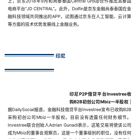
上，京东2018年9月和尚泰泰国Central Group合作推出其泰国
战
电商平台“JD CENTRAL”。此外，Dolfin是京东金融尚泰泰国在金
分
融科技领域共同推出的APP，试图通过京东在人工智能、云计算
享
等方面的技术优势发展线上金融业务。
案
例
拆
印尼
解
操
盘
手
印尼P2P借贷平台Investree收
C
购B2B初创公司Mbiz一半股权
|
l
据DailySocial报道，金融科技借贷平台Investree宣布已收购B2B
u
采购初创公司Mbiz一半股权。目前没有透露任何财务细节。
b
Investree联合创始人Adrian Gunadi表示，这笔交易将使该公司
干
成为Mbiz的董事会观察员，这是一个董事级别的职位，没有任何
货