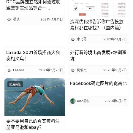
DTC品牌独立站如何通过联
盟营销实现品销合一
（SHEIN案例）
根谈
2021年4月11日
资深优化师告诉你广告投放
素材都在哪找？（国内篇）
小马哥
2020年11月3日
Lazada 2021首场招商大会
外行看跨境电商发展+培训避
出海头条
出海头条
亮相义乌！
坑
Lazada
2021年2月25日
何俊杰
2020年10月7日
Facebook确定图片的宽高比
出海头条
出海头条
Alan船长
2020年5月8日
要不要用自己的真实资料注
册亚马逊和ebay？