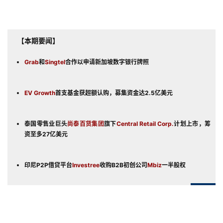
【本期要闻】
Grab
和
Singtel
合作以申请新加坡数字银行牌照
EV Growth
首支基金获超额认购，募集资金达2.5亿美元
泰国零售业巨头
尚泰百货集团
旗下
Central Retail Corp.
计划上市，筹
资至多27亿美元
印尼P2P借贷平台
Investree
收购B2B初创公司
Mbiz
一半股权