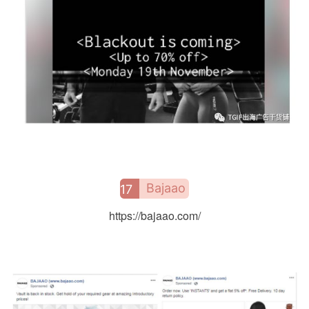
Bajaao
17
https://bajaao.com/