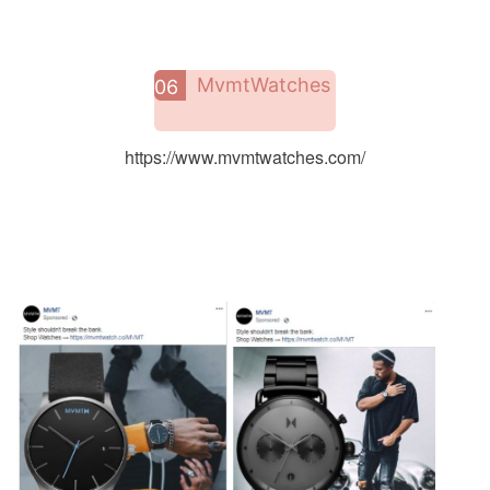
MvmtWatches
06
https://www.mvmtwatches.com/