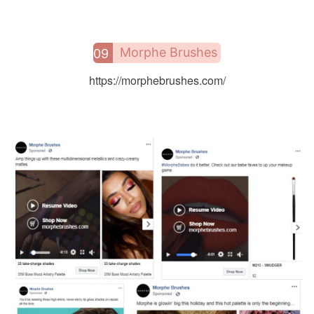
Morphe Brushes
09
首
页
https://morphebrushes.com/
推
广
运
营
实
战
分
享
案