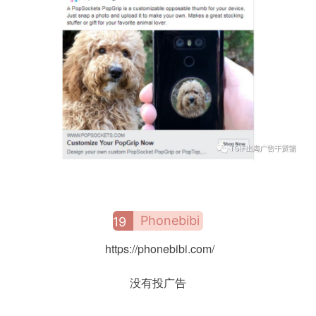
Phonebibi
19
https://phonebibi.com/
没有投广告