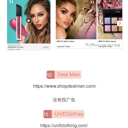
例
拆
解
操
盘
手
C
l
u
Deal Man
10
b
干
https://www.shopdealman.com/
货
精
没有投广告
选
UnifClothes
11
https://unifclothing.com/