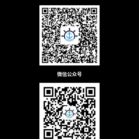
营
实
战
分
享
案
例
微信公众号
拆
解
操
盘
手
C
l