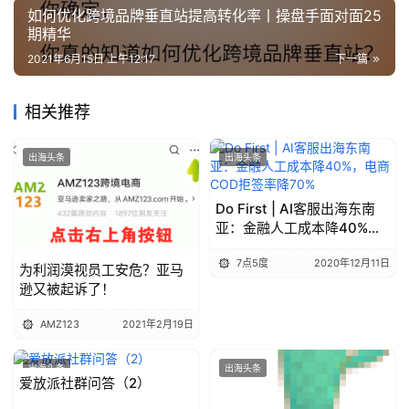
如何优化跨境品牌垂直站提高转化率丨操盘手面对面25
期精华
2021年6月15日 上午12:17
下一篇
相关推荐
出海头条
出海头条
Do First | AI客服出海东南
亚：金融人工成本降40%，
电商COD拒签率降70%
7点5度
2020年12月11日
为利润漠视员工安危？亚马
逊又被起诉了！
AMZ123
2021年2月19日
出海头条
出海头条
爱放派社群问答（2）