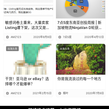
敏感词卷土重来，大量卖家
7点5度东南亚创投周报 | 新
Listing遭下架，这次又是谁
加坡物流NinjaVan D轮获
的锅？
1.24亿美元；腾讯追投菲律
AMZ123
2020年9月9日
7点5度
2020年4月12日
宾初创亿万美元
出海头条
出海头条
干货！亚马逊 or eBay？选
你是我流浪过的每一个地方
择哪个才能爆单？
AMZ123
2021年2月15日
根叶
2020年7月9日