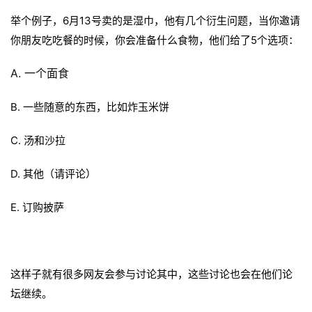
广
举个例子，6月13号卖的是湿巾，他有几个衍生问题，当你邀请
你朋友吃吃餐的时候，你会准备什么食物，他们给了5个选项：
运
营
A. 一个面食
实
B. 一些随意的东西，比如炸玉米饼
战
分
C. 汤和沙拉
享
D. 其他（请评论）
案
例
E. 订购披萨
拆
解
这样子就有很多网友会参与讨论其中，这些讨论也会在他们论
操
盘
坛继续。
手