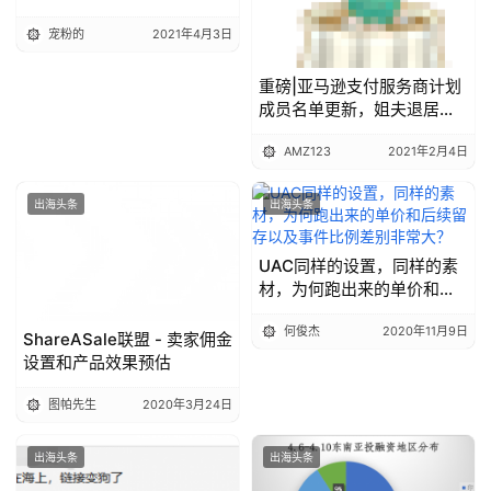
宠粉的
2021年4月3日
重磅|亚马逊支付服务商计划
成员名单更新，姐夫退居幕
后！
AMZ123
2021年2月4日
出海头条
出海头条
UAC同样的设置，同样的素
材，为何跑出来的单价和后
续留存以及事件比例差别非
何俊杰
2020年11月9日
常大？
ShareASale联盟 - 卖家佣金
设置和产品效果预估
图帕先生
2020年3月24日
出海头条
出海头条