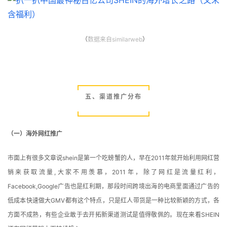
（
数据来自similarweb
）
首
页
推
广
五、渠道推广分布
运
营
（一）海外网红推广
市面上有很多文章说shein是第一个吃螃蟹的人，早在2011年就开始利用网红营
实
销来获取流量,大家不用羡慕，2011年，除了网红是流量红利，
战
分
Facebook,Google广告也是红利期，那段时间跨境出海的电商里面通过广告的
享
低成本快速做大GMV都有这个特点，只是红人带货是一种比较新颖的方式，各
方面不成熟，有些企业敢于去开拓新渠道测试是值得敬佩的。现在来看SHEIN
案