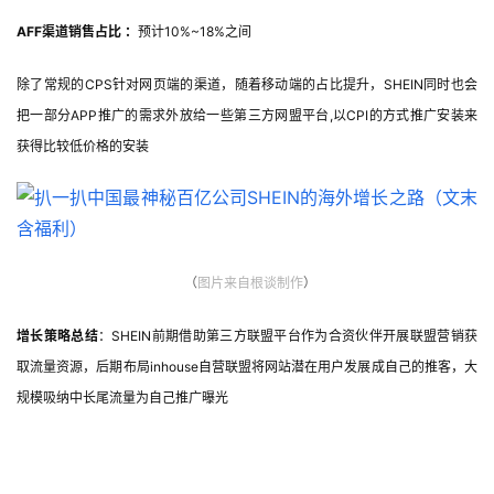
AFF渠道销售占比 ：
预计
10%~18%之间
除了常规的CPS针对网页端的渠道，随着移动端的占比提升，SHEIN同时也会
把一部分APP推广的需求外放给一些第三方网盟平台,以CPI的方式推广安装来
获得比较低价格的安装
（
图片
来自根谈制作
）
增长策略总结
：SHEIN前期借助第三方联盟平台作为合资伙伴开展联盟营销获
取流量资源，后期布局inhouse自营联盟将网站潜在用户发展成自己的推客，大
规模吸纳中长尾流量为自己推广曝光