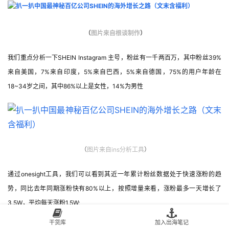
（
图片来自根谈制作
）
我们重点分析一下SHEIN Instagram 主号，粉丝有一千两百万，其中粉丝39%
来自美国，7%来自印度，5%来自巴西，5%来自德国，75%的用户年龄在
18~34岁之间，其中86%以上是女性，14%为男性
（
图片
来自ins分析工具
）
通过onesight工具，我们可以看到其近一年累计粉丝数据处于快速涨粉的趋
势，同比去年同期涨粉快有80%以上，按照增量来看，涨粉最多一天增长了
3,5W，平均每天涨粉1.5W;
干货库
加入出海笔记
贴文数据来看，
帖子类型4%为视频类型，82%为图片，14%为轮播图 ，
最多一