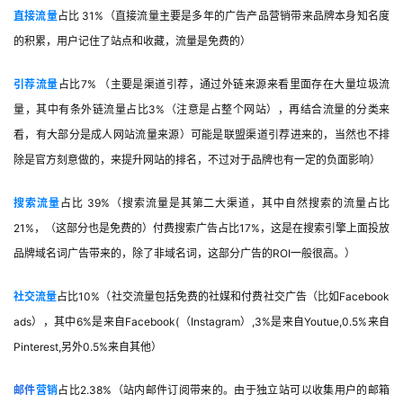
直接流量
占比 31%（直接流量主要是多年的广告产品营销带来品牌本身知名度
的积累，用户记住了站点和收藏，流量是免费的）
引荐流量
占比7% （主要是渠道引荐，通过外链来源来看里面存在大量垃圾流
量，其中有条外链流量占比3%（注意是占整个网站），再结合流量的分类来
看，有大部分是成人网站流量来源）可能是联盟渠道引荐进来的，当然也不排
除是官方刻意做的，来提升网站的排名，不过对于品牌也有一定的负面影响）
搜索流量
占比 39%（搜索流量是其第二大渠道，其中自然搜索的流量占比
21%，（这部分也是免费的）付费搜索广告占比17%，这是在搜索引擎上面投放
品牌域名词广告带来的，除了非域名词，这部分广告的ROI一般很高。）
社交流量
占比10%（社交流量包括免费的社媒和付费社交广告（比如Facebook
ads），其中6%是来自Facebook(（Instagram）,3%是来自Youtue,0.5%来自
Pinterest,另外0.5%来自其他）
邮件
营销
占比2.38%（站内邮件订阅带来的。由于独立站可以收集用户的邮箱