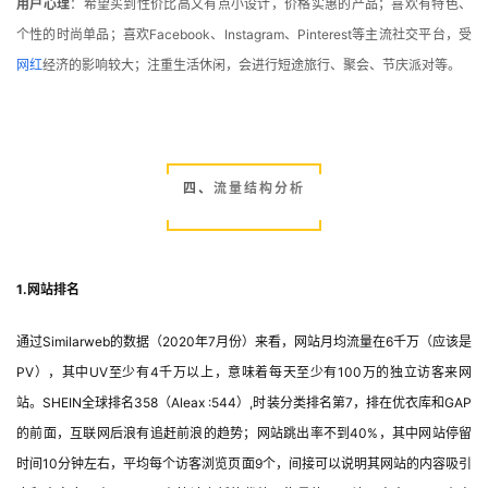
用户心理
：希望买到性价比高又有点小设计，价格实惠的产品；喜欢有特色、
个性的时尚单品；喜欢Facebook、Instagram、Pinterest等主流社交平台，受
网红
经济的影响较大；注重生活休闲，会进行短途旅行、聚会、节庆派对等。
四、
流量结构分析
1.网站排名
通过Similarweb的数据（2020年7月份）来看，网站月均流量在6千万（应该是
PV），其中UV至少有4千万以上，意味着每天至少有100万的独立访客来网
站。SHEIN全球排名358（Aleax :544）,时装分类排名第7，排在优衣库和GAP
的前面，互联网后浪有追赶前浪的趋势；网站跳出率不到40%，其中网站停留
时间10分钟左右，平均每个访客浏览页面9个，间接可以说明其网站的内容吸引