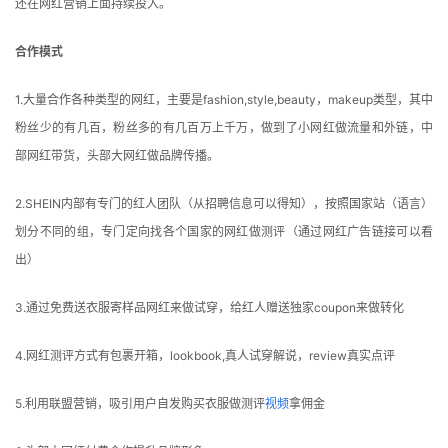
还在网红营销上面持续投入。
例
拆
合作模式
解
1.大量合作各种类型的网红，主要是fashion,style,beauty，makeup类型，其中
操
粉丝少的有几百，粉丝多的有几百万上千万，做到了小网红做流量和外链，中
盘
部网红带货，头部大网红做品牌传播。
手
C
2.SHEIN内部有专门的红人团队（从招聘信息可以得知），按照国家站（语言）
l
划分不同的组，专门定向找各个国家的网红做测评（通过网红广告链接可以看
u
出）
b
干
3.通过免费送衣服寄样品网红来做试穿，给红人赠送独家coupon来做转化
货
精
4.网红测评方式有包裹开箱，lookbook,真人试穿解说，review真实点评
选
5.利用联盟营销，吸引用户自发购买衣服做测评
视频
拿佣金