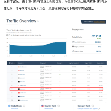
度和丰富度，由于SHEIN有快速上新的优势，海量的SKU让用户来SHEIN有点
像逛街一样寻找时尚趋势和灵感，流量精准的情况下跳出率肯定很低。