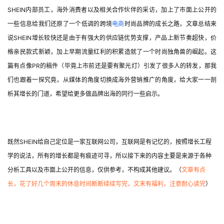
SHEIN内部员工，海外消费者以及相关合作伙伴的采访，加上了市面上公开的
一些信息给我们还原了一个低调的跨境
电商
时尚品牌的成长之路，文章总结来
说SHEIN增长较快还是由于有强大的供应链优势支撑，产品上新节奏超快，价
格亲民款式新颖，加上早期流量红利的积累造就了一个时尚独角兽的崛起。这
篇有点像PR的稿件（毕竟上市前还是要有聚光灯）引发了很多人的转发，那我
们也跟着一探究竟，从媒体的角度切换成海外营销推广的角度，给大家一一剖
析其增长的门道，希望给更多做品牌出海的同行一些启示。
既然SHEIN给自己定位是一家互联网公司，互联网是有记忆的，按照增长工程
学的说法，所有的增长都是有痕迹可寻，所以接下来的内容主要是来源于各种
分析工具以及市面上公开的信息，仅供参考，不构成其他建议。（
文章有点
长，花了好几个周末的休息时间断断续续写完，文末有福利，注意耐心读完
）