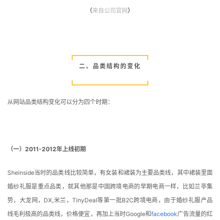
（
来自公司官网
）
二、品类结构的变化
从网站品类结构变化可以分为四个时期：
（一）2011-2012年上线初期
Sheinside当时的品类线比较简单，有女装和裙装为主要品类线，其中裙装里面
婚纱礼服是重点品类，就其他那是中国跨境电商的早期电商一样，比如兰亭集
势，大龙网，DX,米兰，TinyDeal等第一批B2C跨境电商，由于婚纱礼服产品
线毛利极高的品类线，价格便宜，再加上当时Google和
facebook
广告流量的红